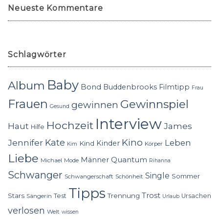
Neueste Kommentare
Schlagwörter
Baby
Album
Bond
Buddenbrooks
Filmtipp
Frau
Frauen
Gewinnspiel
gewinnen
Gesund
Interview
Hochzeit
Haut
James
Hilfe
Kino
Jennifer
Kate
Leben
Kinder
Kind
Körper
Kim
Liebe
Quantum
Männer
Michael
Mode
Rihanna
Schwanger
Single
Sommer
Schwangerschaft
Schönheit
Tipps
Trost
Stars
Trennung
Test
Ursachen
Sängerin
Urlaub
verlosen
Welt
wissen