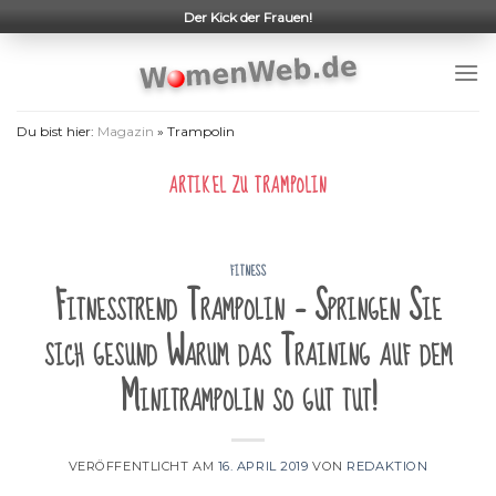
Skip
Der Kick der Frauen!
to
content
Du bist hier:
Magazin
»
Trampolin
ARTIKEL ZU
TRAMPOLIN
FITNESS
Fitnesstrend Trampolin – Springen Sie
sich gesund Warum das Training auf dem
Minitrampolin so gut tut!
VERÖFFENTLICHT AM
16. APRIL 2019
VON
REDAKTION