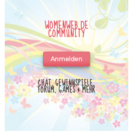
WOMENWEB.DE
COMMUNITY
Anmelden
CHAT, GEWINNSPIELE,
FORUM, GAMES & MEHR