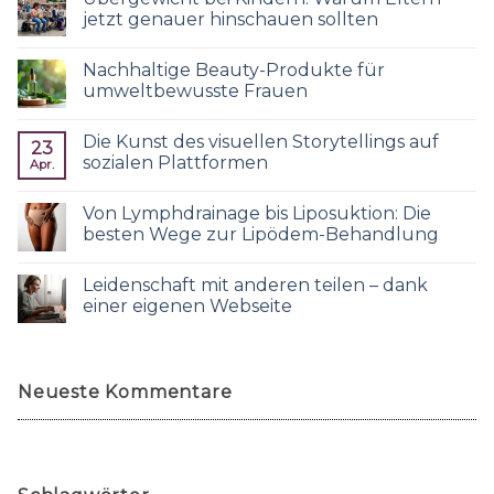
jetzt genauer hinschauen sollten
Nachhaltige Beauty-Produkte für
umweltbewusste Frauen
Die Kunst des visuellen Storytellings auf
23
sozialen Plattformen
Apr.
Von Lymphdrainage bis Liposuktion: Die
besten Wege zur Lipödem-Behandlung
Leidenschaft mit anderen teilen – dank
einer eigenen Webseite
Neueste Kommentare