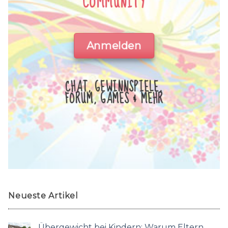
COMMUNITY
Anmelden
CHAT, GEWINNSPIELE,
FORUM, GAMES & MEHR
Neueste Artikel
Übergewicht bei Kindern: Warum Eltern