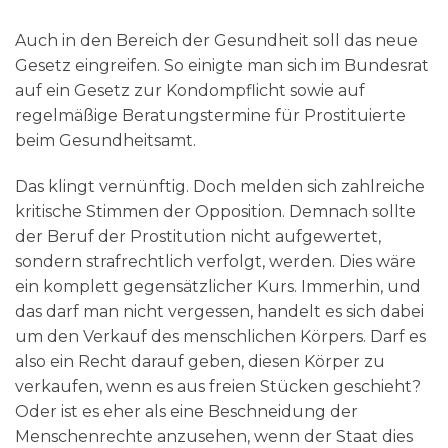
Auch in den Bereich der Gesundheit soll das neue
Gesetz eingreifen. So einigte man sich im Bundesrat
auf ein Gesetz zur Kondompflicht sowie auf
regelmäßige Beratungstermine für Prostituierte
beim Gesundheitsamt.
Das klingt vernünftig. Doch melden sich zahlreiche
kritische Stimmen der Opposition. Demnach sollte
der Beruf der Prostitution nicht aufgewertet,
sondern strafrechtlich verfolgt, werden. Dies wäre
ein komplett gegensätzlicher Kurs. Immerhin, und
das darf man nicht vergessen, handelt es sich dabei
um den Verkauf des menschlichen Körpers. Darf es
also ein Recht darauf geben, diesen Körper zu
verkaufen, wenn es aus freien Stücken geschieht?
Oder ist es eher als eine Beschneidung der
Menschenrechte anzusehen, wenn der Staat dies