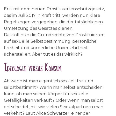
Erst mit dem neuen Prostituiertenschutzgesetz,
das im Juli 2017 in Kraft tritt, werden nun klare
Regelungen vorgegeben, die der tatsächlichen
Umsetzung des Gesetzes dienen.
Das soll nun die Grundrechte von Prostituierten
auf sexuelle Selbstbestimmung, persönliche
Freiheit und körperliche Unversehrtheit
sicherstellen. Aber tut es das wirklich?
Ideologie versus Konsum
Ab wann ist man eigentlich sexuell frei und
selbstbestimmt? Wenn man selbst entscheiden
kann, ob man seinen Körper für sexuelle
Gefälligkeiten verkauft? Oder wenn man selbst
entscheidet, mit wie vielen Sexualpartnern man
verkehrt? Laut Alice Schwarzer, einer der