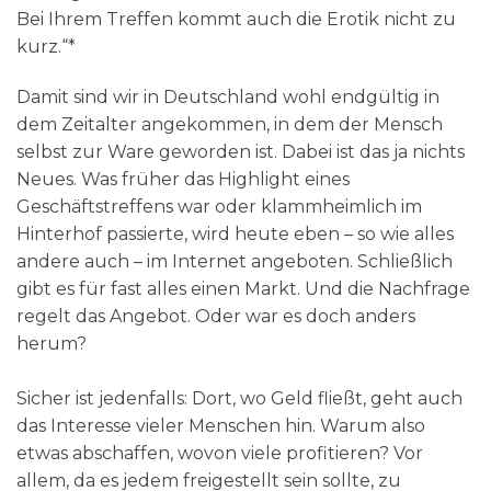
Bei Ihrem Treffen kommt auch die Erotik nicht zu
kurz.“*
Damit sind wir in Deutschland wohl endgültig in
dem Zeitalter angekommen, in dem der Mensch
selbst zur Ware geworden ist. Dabei ist das ja nichts
Neues. Was früher das Highlight eines
Geschäftstreffens war oder klammheimlich im
Hinterhof passierte, wird heute eben – so wie alles
andere auch – im Internet angeboten. Schließlich
gibt es für fast alles einen Markt. Und die Nachfrage
regelt das Angebot. Oder war es doch anders
herum?
Sicher ist jedenfalls: Dort, wo Geld fließt, geht auch
das Interesse vieler Menschen hin. Warum also
etwas abschaffen, wovon viele profitieren? Vor
allem, da es jedem freigestellt sein sollte, zu