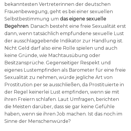
bekanntesten Vertreterinnen der deutschen
Frauenbewegung, geht es bei einer sexuellen
Selbstbestimmung um
das eigene sexuelle
Begehren
. Danach besteht eine freie Sexualität erst
dann, wenn tatsächlich empfundene sexuelle Lust
der ausschlaggebende Indikator zur Handlung ist.
Nicht Geld darf also eine Rolle spielen und auch
keine Gründe, wie Machtausübung oder
Besitzansprüche. Gegenseitiger Respekt und
eigenes Lustempfinden als Barometer für eine freie
Sexualität zu nehmen, würde jegliche Art von
Prostitution per se ausschließen, da Prostituierte in
der Regel keinerlei Lust empfinden, wenn sie mit
ihren Freiern schlafen. Laut Umfragen, berichten
die Meisten darüber, dass sie gar keine Gefühle
haben, wenn sie ihren Job machen. Ist das noch im
Sinne der Menschenwürde?