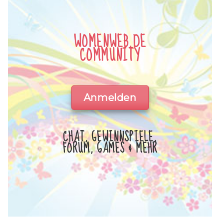
WOMENWEB.DE
COMMUNITY
Anmelden
CHAT, GEWINNSPIELE,
FORUM, GAMES & MEHR