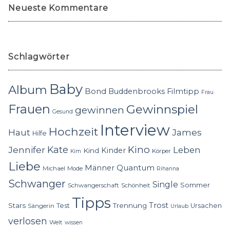
Neueste Kommentare
Schlagwörter
Baby
Album
Bond
Buddenbrooks
Filmtipp
Frau
Frauen
Gewinnspiel
gewinnen
Gesund
Interview
Hochzeit
Haut
James
Hilfe
Kino
Jennifer
Kate
Leben
Kinder
Kind
Körper
Kim
Liebe
Quantum
Männer
Michael
Mode
Rihanna
Schwanger
Single
Sommer
Schwangerschaft
Schönheit
Tipps
Trost
Stars
Trennung
Test
Ursachen
Sängerin
Urlaub
verlosen
Welt
wissen