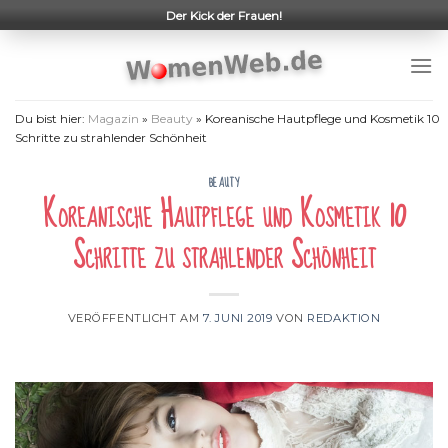
Skip
Der Kick der Frauen!
to
content
Du bist hier:
Magazin
»
Beauty
»
Koreanische Hautpflege und Kosmetik 10
Schritte zu strahlender Schönheit
BEAUTY
Koreanische Hautpflege und Kosmetik 10
Schritte zu strahlender Schönheit
VERÖFFENTLICHT AM
7. JUNI 2019
VON
REDAKTION