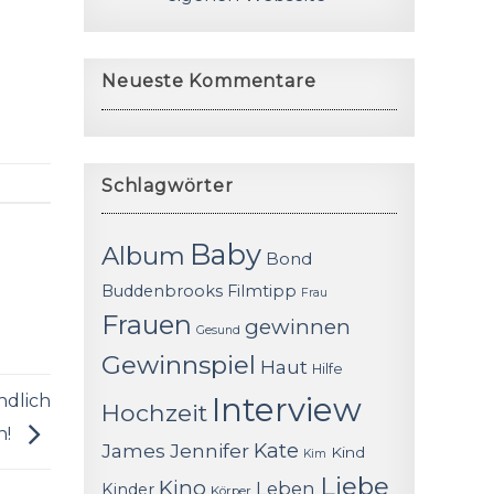
Neueste Kommentare
Schlagwörter
Baby
Album
Bond
Buddenbrooks
Filmtipp
Frau
Frauen
gewinnen
Gesund
Gewinnspiel
Haut
Hilfe
ndlich
Interview
Hochzeit
n!
James
Jennifer
Kate
Kind
Kim
Liebe
Kino
Leben
Kinder
Körper