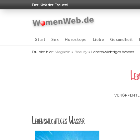
Skip
Der Kick der Frauen!
to
content
Start
Sex
Horoskope
Liebe
Gesundheit
Du bist hier:
Magazin
»
Beauty
»
Lebenswichtiges Wasser
Leb
VERÖFFENTL
Lebenswichtiges Wasser