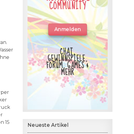
COMMUNITY
Anmelden
an.
CHAT,
Wasser
GEWINNSPIELE,
ohne
FORUM, GAMES &
MEHR
rper
ker
ruck
er
n 15
Neueste Artikel