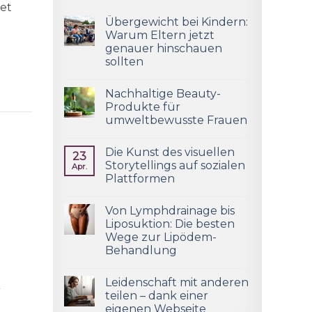
det
Übergewicht bei Kindern:
Warum Eltern jetzt
genauer hinschauen
sollten
Nachhaltige Beauty-
Produkte für
umweltbewusste Frauen
Die Kunst des visuellen
23
Storytellings auf sozialen
Apr.
Plattformen
Von Lymphdrainage bis
Liposuktion: Die besten
Wege zur Lipödem-
Behandlung
Leidenschaft mit anderen
r
teilen – dank einer
eigenen Webseite