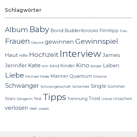
Schlagwörter
Baby
Album
Bond
Buddenbrooks
Filmtipp
Frau
Frauen
Gewinnspiel
gewinnen
Gesund
Interview
Hochzeit
Haut
James
Hilfe
Kino
Jennifer
Kate
Leben
Kinder
Kind
Körper
Kim
Liebe
Quantum
Männer
Michael
Mode
Rihanna
Schwanger
Single
Sommer
Schwangerschaft
Schönheit
Tipps
Trost
Stars
Trennung
Test
Ursachen
Sängerin
Urlaub
verlosen
Welt
wissen