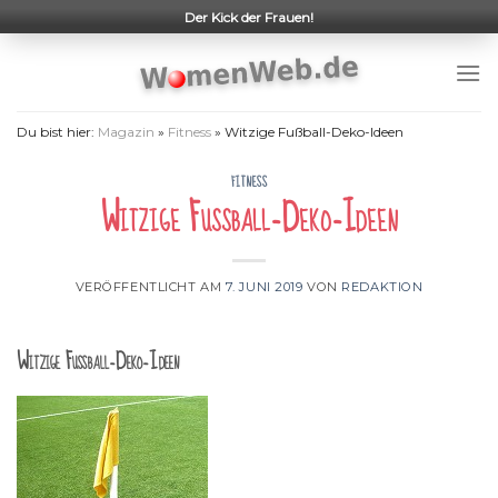
Skip
Der Kick der Frauen!
to
content
Du bist hier:
Magazin
»
Fitness
»
Witzige Fußball-Deko-Ideen
FITNESS
Witzige Fußball-Deko-Ideen
VERÖFFENTLICHT AM
7. JUNI 2019
VON
REDAKTION
Witzige Fußball-Deko-Ideen