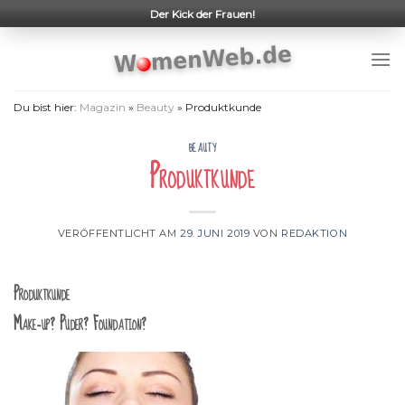
Skip
Der Kick der Frauen!
to
content
Du bist hier:
Magazin
»
Beauty
»
Produktkunde
BEAUTY
Produktkunde
VERÖFFENTLICHT AM
29. JUNI 2019
VON
REDAKTION
Produktkunde
Make-up? Puder? Foundation?