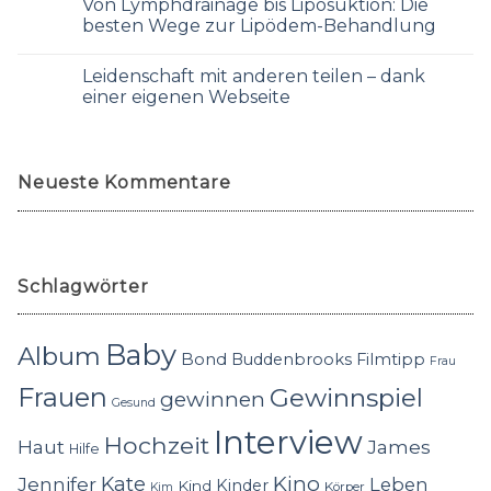
Von Lymphdrainage bis Liposuktion: Die
besten Wege zur Lipödem-Behandlung
Leidenschaft mit anderen teilen – dank
einer eigenen Webseite
Neueste Kommentare
Schlagwörter
Baby
Album
Bond
Buddenbrooks
Filmtipp
Frau
Frauen
Gewinnspiel
gewinnen
Gesund
Interview
Hochzeit
Haut
James
Hilfe
Kino
Jennifer
Kate
Leben
Kinder
Kind
Körper
Kim