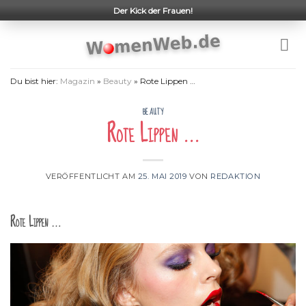
Skip
Der Kick der Frauen!
to
content
Du bist hier:
Magazin
»
Beauty
»
Rote Lippen …
BEAUTY
Rote Lippen …
VERÖFFENTLICHT AM
25. MAI 2019
VON
REDAKTION
Rote Lippen …