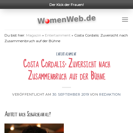
Skip
Der Kick der Frauen!
to
content
Du bist hier:
Magazin
»
Entertainment
»
Costa Cordalis: Zuversicht nach
Zusammenbruch auf der Bühne
ENTERTAINMENT
Costa Cordalis: Zuversicht nach
Zusammenbruch auf der Bühne
VERÖFFENTLICHT AM
30. SEPTEMBER 2019
VON
REDAKTION
Auftritt nach Schwächeanfall?