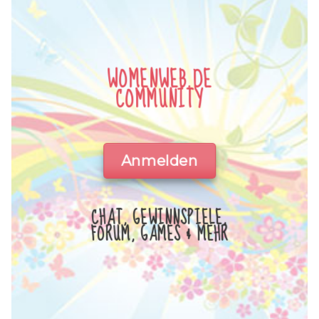
WOMENWEB.DE
COMMUNITY
Anmelden
CHAT, GEWINNSPIELE,
FORUM, GAMES & MEHR