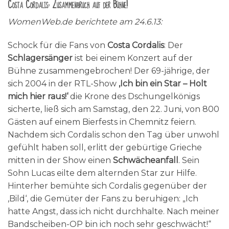
Costa Cordalis: Zusammenbruch auf der Bühne!
WomenWeb.de berichtete am 24.6.13:
Schock für die Fans von
Costa Cordalis
: Der
Schlagersänger
ist bei einem Konzert auf der
Bühne zusammengebrochen! Der 69-jährige, der
sich 2004 in der RTL-Show
‚Ich bin ein Star – Holt
mich hier raus!‘
die Krone des Dschungelkönigs
sicherte, ließ sich am Samstag, den 22. Juni, von 800
Gästen auf einem Bierfests in Chemnitz feiern.
Nachdem sich Cordalis schon den Tag über unwohl
gefühlt haben soll, erlitt der gebürtige Grieche
mitten in der Show einen
Schwächeanfall
. Sein
Sohn Lucas eilte dem alternden Star zur Hilfe.
Hinterher bemühte sich Cordalis gegenüber der
‚Bild‘, die Gemüter der Fans zu beruhigen: „Ich
hatte Angst, dass ich nicht durchhalte. Nach meiner
Bandscheiben-OP bin ich noch sehr geschwächt!“