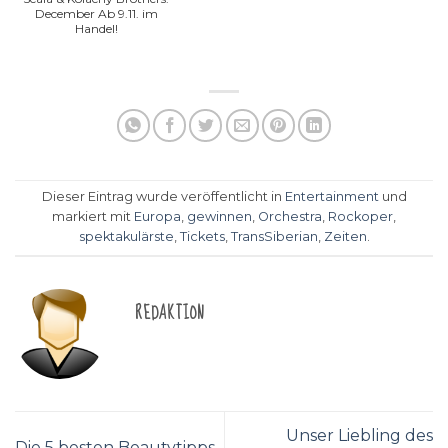
December Ab 9.11. im
Handel!
Dieser Eintrag wurde veröffentlicht in
Entertainment
und
markiert mit
Europa
,
gewinnen
,
Orchestra
,
Rockoper
,
spektakulärste
,
Tickets
,
TransSiberian
,
Zeiten
.
REDAKTION
Unser Liebling des
Die 5 besten Beautytipps