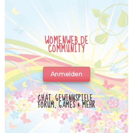
WOMENWEB.DE
COMMUNITY
Anmelden
CHAT, GEWINNSPIELE,
FORUM, GAMES & MEHR