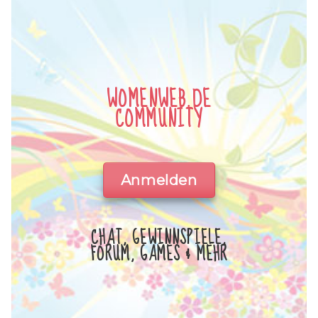
WOMENWEB.DE
COMMUNITY
Anmelden
CHAT, GEWINNSPIELE,
FORUM, GAMES & MEHR