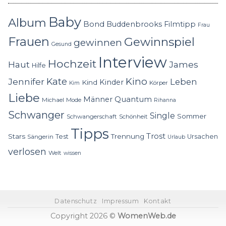
Baby
Album
Bond
Buddenbrooks
Filmtipp
Frau
Frauen
Gewinnspiel
gewinnen
Gesund
Interview
Hochzeit
Haut
James
Hilfe
Kino
Jennifer
Kate
Leben
Kinder
Kind
Körper
Kim
Liebe
Quantum
Männer
Michael
Mode
Rihanna
Schwanger
Single
Sommer
Schwangerschaft
Schönheit
Tipps
Trost
Stars
Trennung
Test
Ursachen
Sängerin
Urlaub
verlosen
Welt
wissen
Datenschutz
Impressum
Kontakt
Copyright 2026 ©
WomenWeb.de