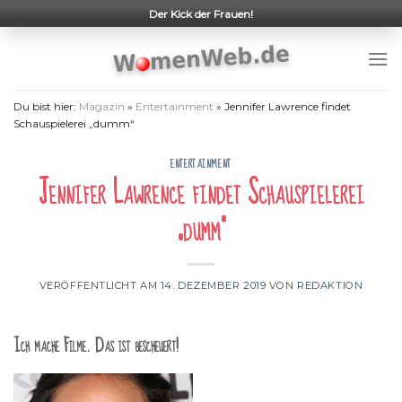
Skip
Der Kick der Frauen!
to
content
Du bist hier:
Magazin
»
Entertainment
»
Jennifer Lawrence findet
Schauspielerei „dumm“
ENTERTAINMENT
Jennifer Lawrence findet Schauspielerei
„dumm“
VERÖFFENTLICHT AM
14. DEZEMBER 2019
VON
REDAKTION
Ich mache Filme. Das ist bescheuert!