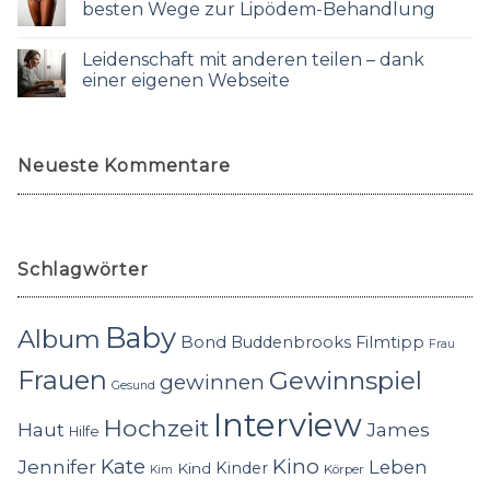
besten Wege zur Lipödem-Behandlung
Leidenschaft mit anderen teilen – dank
einer eigenen Webseite
Neueste Kommentare
Schlagwörter
Baby
Album
Bond
Buddenbrooks
Filmtipp
Frau
Frauen
Gewinnspiel
gewinnen
Gesund
Interview
Hochzeit
Haut
James
Hilfe
Kino
Jennifer
Kate
Leben
Kinder
Kind
Körper
Kim