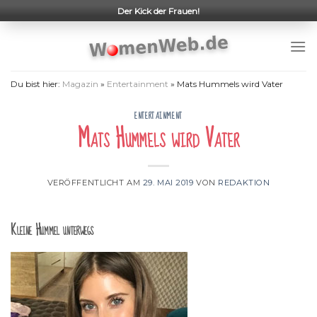
Skip
Der Kick der Frauen!
to
content
Du bist hier:
Magazin
»
Entertainment
»
Mats Hummels wird Vater
ENTERTAINMENT
Mats Hummels wird Vater
VERÖFFENTLICHT AM
29. MAI 2019
VON
REDAKTION
Kleine Hummel unterwegs