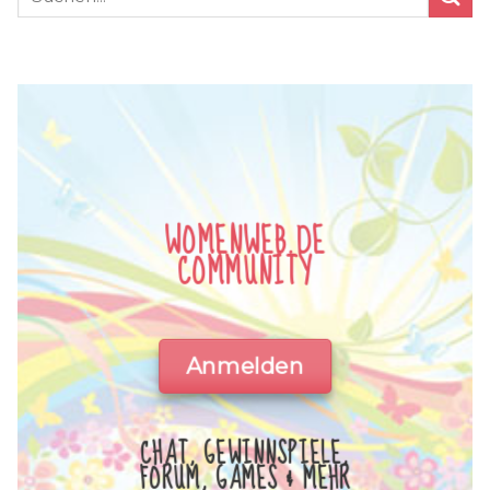
WOMENWEB.DE
COMMUNITY
Anmelden
CHAT, GEWINNSPIELE,
FORUM, GAMES & MEHR