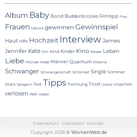
Baby
Album
Bond
Buddenbrooks
Filmtipp
Frau
Frauen
Gewinnspiel
gewinnen
Gesund
Interview
Hochzeit
Haut
James
Hilfe
Kino
Jennifer
Kate
Leben
Kinder
Kind
Körper
Kim
Liebe
Quantum
Männer
Michael
Mode
Rihanna
Schwanger
Single
Sommer
Schwangerschaft
Schönheit
Tipps
Trost
Stars
Trennung
Test
Ursachen
Sängerin
Urlaub
verlosen
Welt
wissen
Datenschutz
Impressum
Kontakt
Copyright 2026 ©
WomenWeb.de