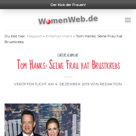
Skip
Der Kick der Frauen!
to
content
Du bist hier:
Magazin
»
Entertainment
»
Tom Hanks: Seine Frau hat
Brustkrebs
ENTERTAINMENT
Tom Hanks: Seine Frau hat Brustkrebs
VERÖFFENTLICHT AM
4. DEZEMBER 2019
VON
REDAKTION