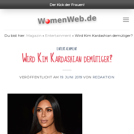
Skip
Der Kick der Frauen!
to
content
Du bist hier:
Magazin
»
Entertainment
»
Wird Kim Kardashian demütiger?
ENTERTAINMENT
Wird Kim Kardashian demütiger?
VERÖFFENTLICHT AM
19. JUNI 2019
VON
REDAKTION