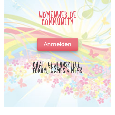
WOMENWEB.DE
COMMUNITY
Anmelden
CHAT, GEWINNSPIELE,
FORUM, GAMES & MEHR