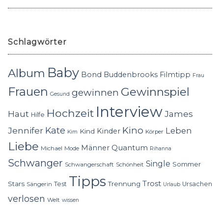
Schlagwörter
Baby
Album
Bond
Buddenbrooks
Filmtipp
Frau
Frauen
Gewinnspiel
gewinnen
Gesund
Interview
Hochzeit
Haut
James
Hilfe
Kino
Jennifer
Kate
Leben
Kinder
Kind
Körper
Kim
Liebe
Quantum
Männer
Michael
Mode
Rihanna
Schwanger
Single
Sommer
Schwangerschaft
Schönheit
Tipps
Trost
Stars
Trennung
Test
Ursachen
Sängerin
Urlaub
verlosen
Welt
wissen