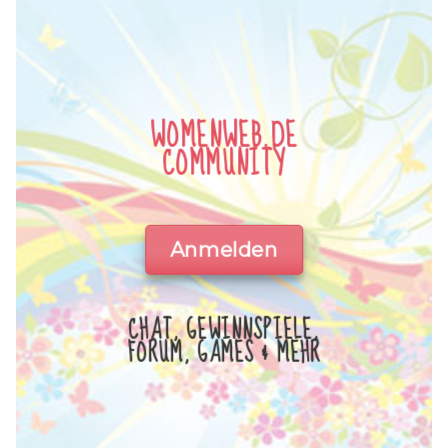
WOMENWEB.DE
COMMUNITY
Anmelden
CHAT, GEWINNSPIELE,
FORUM, GAMES & MEHR