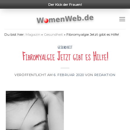
Skip
Der Kick der Frauen!
to
content
Du bist hier:
Magazin
»
Gesundheit
»
Fibromyalgie Jetzt gibt es Hilfe!
GESUNDHEIT
Fibromyalgie Jetzt gibt es Hilfe!
VERÖFFENTLICHT AM
6. FEBRUAR 2020
VON
REDAKTION