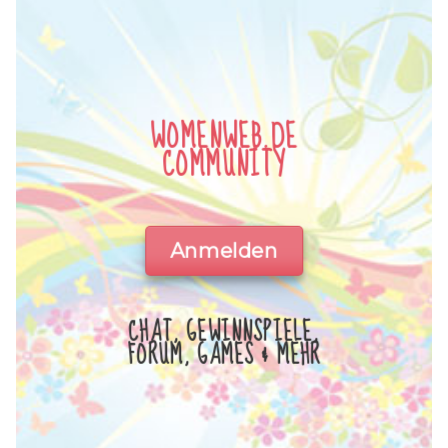
WOMENWEB.DE
COMMUNITY
Anmelden
CHAT, GEWINNSPIELE,
FORUM, GAMES & MEHR