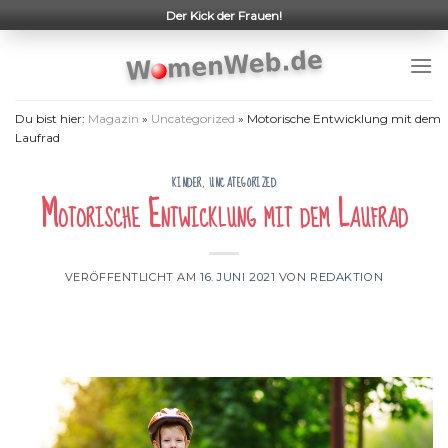
Skip
Der Kick der Frauen!
to
content
Du bist hier:
Magazin
»
Uncategorized
»
Motorische Entwicklung mit dem
Laufrad
KINDER
,
UNCATEGORIZED
Motorische Entwicklung mit dem Laufrad
VERÖFFENTLICHT AM
16. JUNI 2021
VON
REDAKTION