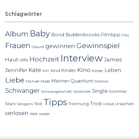
Schlagwörter
Baby
Album
Bond
Buddenbrooks
Filmtipp
Frau
Frauen
Gewinnspiel
gewinnen
Gesund
Interview
Hochzeit
Haut
James
Hilfe
Kino
Jennifer
Kate
Leben
Kinder
Kind
Körper
Kim
Liebe
Quantum
Männer
Michael
Mode
Rihanna
Schwanger
Single
Sommer
Schwangerschaft
Schönheit
Tipps
Trost
Stars
Trennung
Test
Ursachen
Sängerin
Urlaub
verlosen
Welt
wissen