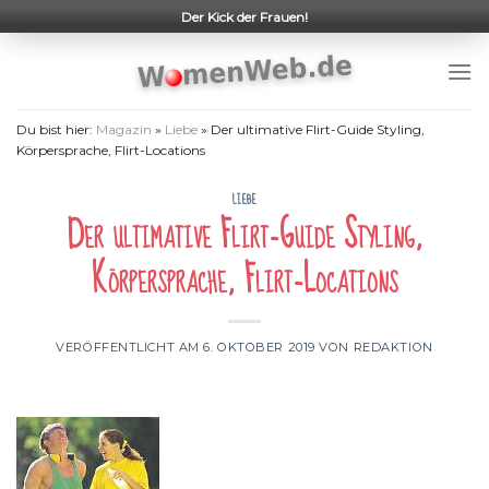
Skip
Der Kick der Frauen!
to
content
Du bist hier:
Magazin
»
Liebe
»
Der ultimative Flirt-Guide Styling,
Körpersprache, Flirt-Locations
LIEBE
Der ultimative Flirt-Guide Styling,
Körpersprache, Flirt-Locations
VERÖFFENTLICHT AM
6. OKTOBER 2019
VON
REDAKTION