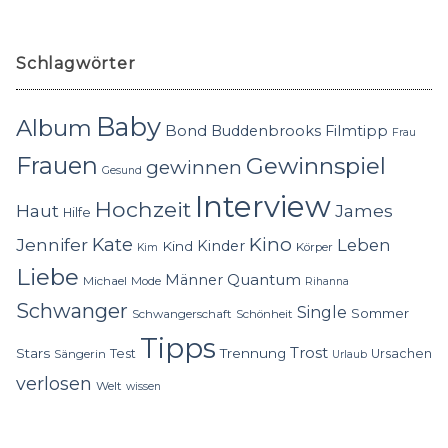
Schlagwörter
Baby
Album
Bond
Buddenbrooks
Filmtipp
Frau
Frauen
Gewinnspiel
gewinnen
Gesund
Interview
Hochzeit
Haut
James
Hilfe
Kino
Jennifer
Kate
Leben
Kinder
Kind
Körper
Kim
Liebe
Quantum
Männer
Michael
Mode
Rihanna
Schwanger
Single
Sommer
Schwangerschaft
Schönheit
Tipps
Trost
Stars
Trennung
Test
Ursachen
Sängerin
Urlaub
verlosen
Welt
wissen