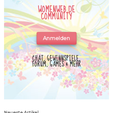
WOMENWEB.DE
COMMUNITY
Anmelden
CHAT, GEWINNSPIELE,
FORUM, GAMES & MEHR
Neueste Artikel