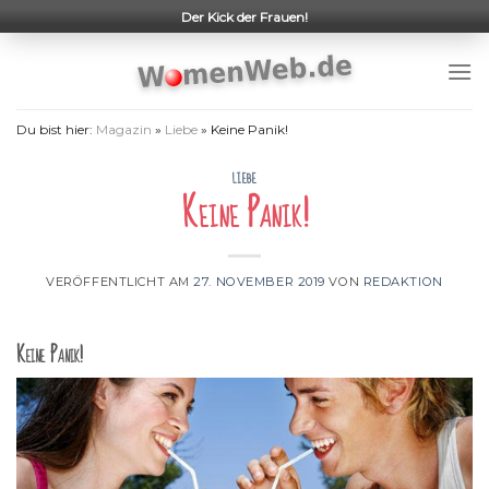
Skip
Der Kick der Frauen!
to
content
Du bist hier:
Magazin
»
Liebe
»
Keine Panik!
LIEBE
Keine Panik!
VERÖFFENTLICHT AM
27. NOVEMBER 2019
VON
REDAKTION
Keine Panik!