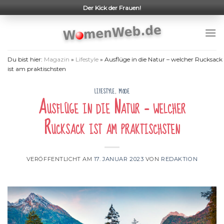
Skip
Der Kick der Frauen!
to
content
Du bist hier:
Magazin
»
Lifestyle
»
Ausflüge in die Natur – welcher Rucksack
ist am praktischsten
LIFESTYLE
,
MODE
Ausflüge in die Natur – welcher
Rucksack ist am praktischsten
VERÖFFENTLICHT AM
17. JANUAR 2023
VON
REDAKTION