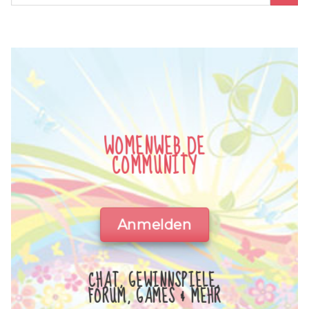
WOMENWEB.DE
COMMUNITY
Anmelden
CHAT, GEWINNSPIELE,
FORUM, GAMES & MEHR