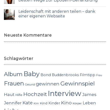
besten Wege zur Lipödem-Behandlung
Leidenschaft mit anderen teilen – dank
einer eigenen Webseite
Neueste Kommentare
Schlagwörter
Baby
Album
Bond
Buddenbrooks
Filmtipp
Frau
Frauen
Gewinnspiel
gewinnen
Gesund
Interview
Hochzeit
Haut
James
Hilfe
Kino
Jennifer
Kate
Leben
Kinder
Kind
Körper
Kim