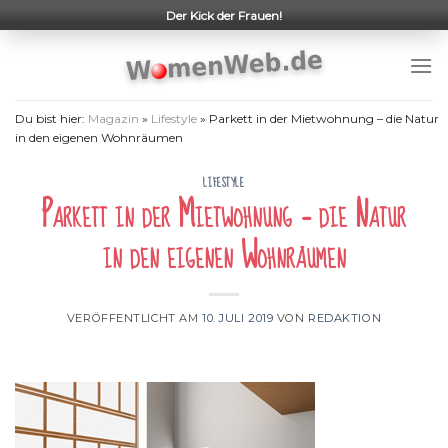
Skip
Der Kick der Frauen!
to
content
Du bist hier:
Magazin
»
Lifestyle
»
Parkett in der Mietwohnung – die Natur
in den eigenen Wohnräumen
LIFESTYLE
Parkett in der Mietwohnung – die Natur
in den eigenen Wohnräumen
VERÖFFENTLICHT AM
10. JULI 2019
VON
REDAKTION