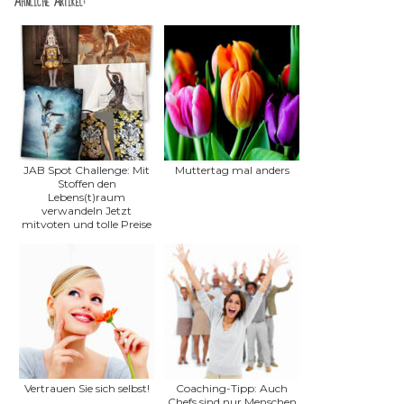
Ähnliche Artikel:
JAB Spot Challenge: Mit
Muttertag mal anders
Stoffen den
Lebens(t)raum
verwandeln Jetzt
mitvoten und tolle Preise
im Wert...
Vertrauen Sie sich selbst!
Coaching-Tipp: Auch
Chefs sind nur Menschen