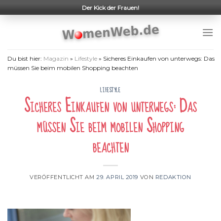
Skip
Der Kick der Frauen!
to
content
Du bist hier:
Magazin
»
Lifestyle
»
Sicheres Einkaufen von unterwegs: Das
müssen Sie beim mobilen Shopping beachten
LIFESTYLE
Sicheres Einkaufen von unterwegs: Das
müssen Sie beim mobilen Shopping
beachten
VERÖFFENTLICHT AM
29. APRIL 2019
VON
REDAKTION