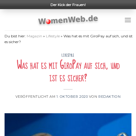
Skip
Der Kick der Frauen!
to
content
Du bist hier:
Magazin
»
Lifestyle
»
Was hat es mit GiroPay auf sich, und ist
es sicher?
LIFESTYLE
Was hat es mit GiroPay auf sich, und
ist es sicher?
VERÖFFENTLICHT AM
1. OKTOBER 2020
VON
REDAKTION