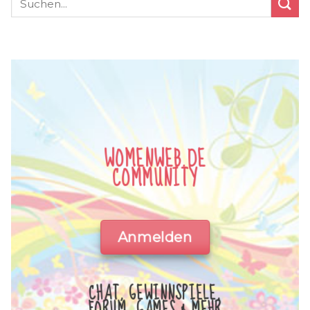
WOMENWEB.DE
COMMUNITY
Anmelden
CHAT, GEWINNSPIELE,
FORUM, GAMES & MEHR