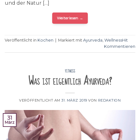
und der Natur […]
Weiterlesen
→
Veröffentlicht in
Kochen
|
Markiert mit
Ayurveda
,
WellnessHit
Kommentieren
FITNESS
Was ist eigentlich Ayurveda?
VERÖFFENTLICHT AM
31. MÄRZ 2019
VON
REDAKTION
31
März