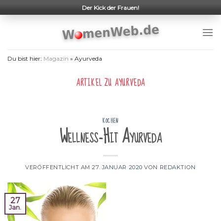
Skip
Der Kick der Frauen!
to
content
Du bist hier:
Magazin
»
Ayurveda
ARTIKEL ZU
AYURVEDA
KOCHEN
Wellness-Hit Ayurveda
VERÖFFENTLICHT AM
27. JANUAR 2020
VON
REDAKTION
27
Jan.