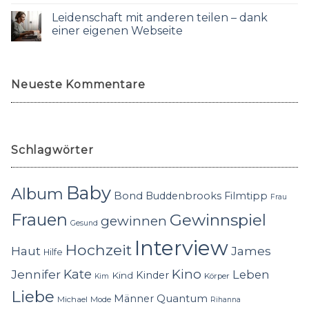
Leidenschaft mit anderen teilen – dank
einer eigenen Webseite
Neueste Kommentare
Schlagwörter
Baby
Album
Bond
Buddenbrooks
Filmtipp
Frau
Frauen
Gewinnspiel
gewinnen
Gesund
Interview
Hochzeit
Haut
James
Hilfe
Kino
Jennifer
Kate
Leben
Kinder
Kind
Körper
Kim
Liebe
Quantum
Männer
Michael
Mode
Rihanna