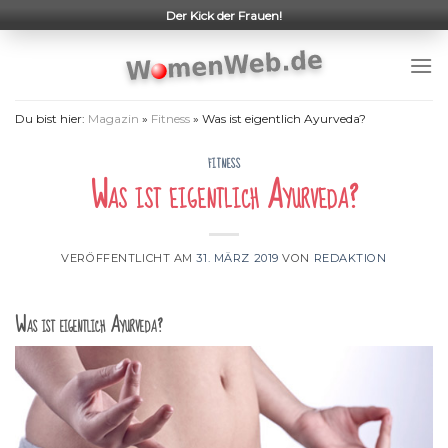
Skip
Der Kick der Frauen!
to
content
Du bist hier:
Magazin
»
Fitness
»
Was ist eigentlich Ayurveda?
FITNESS
Was ist eigentlich Ayurveda?
VERÖFFENTLICHT AM
31. MÄRZ 2019
VON
REDAKTION
Was ist eigentlich Ayurveda?