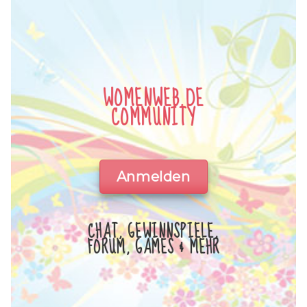
WOMENWEB.DE
COMMUNITY
Anmelden
CHAT, GEWINNSPIELE,
FORUM, GAMES & MEHR