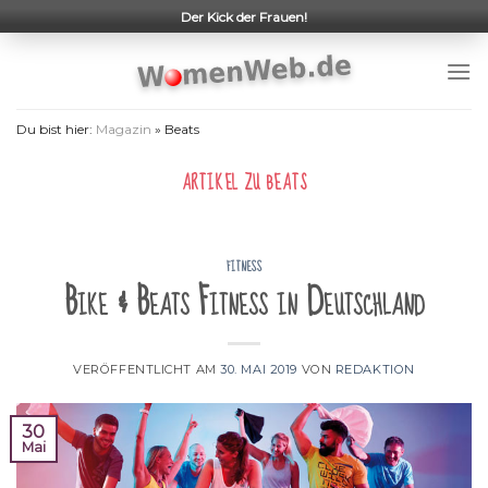
Skip
Der Kick der Frauen!
to
content
Du bist hier:
Magazin
»
Beats
ARTIKEL ZU
BEATS
FITNESS
Bike & Beats Fitness in Deutschland
VERÖFFENTLICHT AM
30. MAI 2019
VON
REDAKTION
30
Mai