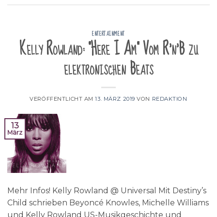
ENTERTAINMENT
Kelly Rowland: "Here I Am" Vom R'n'B zu
elektronischen Beats
VERÖFFENTLICHT AM
13. MÄRZ 2019
VON
REDAKTION
13
März
Mehr Infos! Kelly Rowland @ Universal Mit Destiny’s
Child schrieben Beyoncé Knowles, Michelle Williams
und Kelly Rowland US-Musikgeschichte und