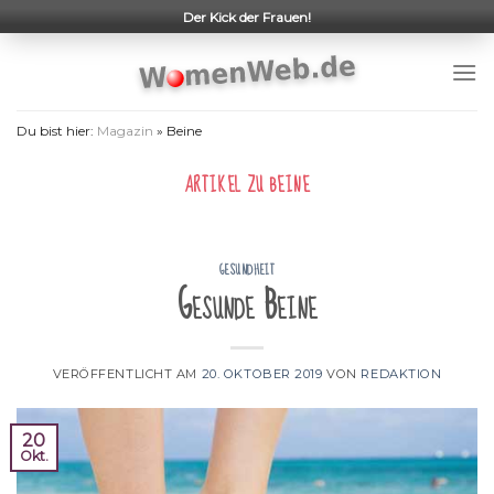
Skip
Der Kick der Frauen!
to
content
Du bist hier:
Magazin
»
Beine
ARTIKEL ZU
BEINE
GESUNDHEIT
Gesunde Beine
VERÖFFENTLICHT AM
20. OKTOBER 2019
VON
REDAKTION
20
Okt.