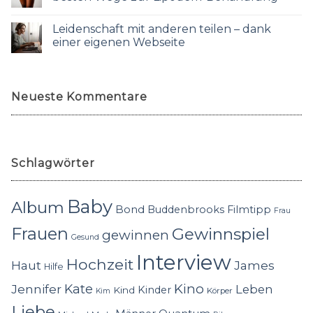
Leidenschaft mit anderen teilen – dank
einer eigenen Webseite
Neueste Kommentare
Schlagwörter
Baby
Album
Bond
Buddenbrooks
Filmtipp
Frau
Frauen
Gewinnspiel
gewinnen
Gesund
Interview
Hochzeit
Haut
James
Hilfe
Kino
Jennifer
Kate
Leben
Kinder
Kind
Körper
Kim
Liebe