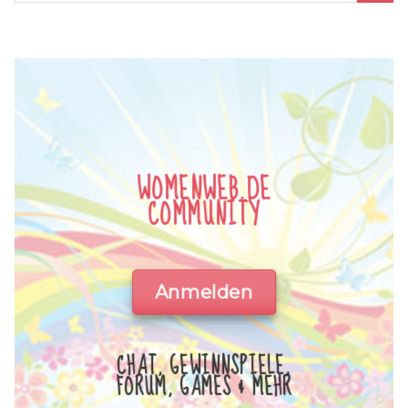
WOMENWEB.DE
COMMUNITY
Anmelden
CHAT, GEWINNSPIELE,
FORUM, GAMES & MEHR