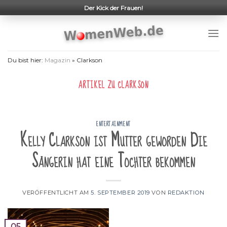
Skip
Der Kick der Frauen!
to
content
Du bist hier:
Magazin
»
Clarkson
ARTIKEL ZU
CLARKSON
ENTERTAINMENT
Kelly Clarkson ist Mutter geworden Die
Sängerin hat eine Tochter bekommen
VERÖFFENTLICHT AM
5. SEPTEMBER 2019
VON
REDAKTION
05