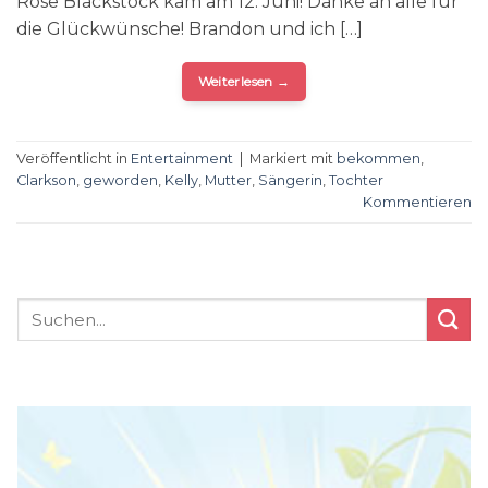
Rose Blackstock kam am 12. Juni! Danke an alle für
die Glückwünsche! Brandon und ich […]
Weiterlesen
→
Veröffentlicht in
Entertainment
|
Markiert mit
bekommen
,
Clarkson
,
geworden
,
Kelly
,
Mutter
,
Sängerin
,
Tochter
Kommentieren