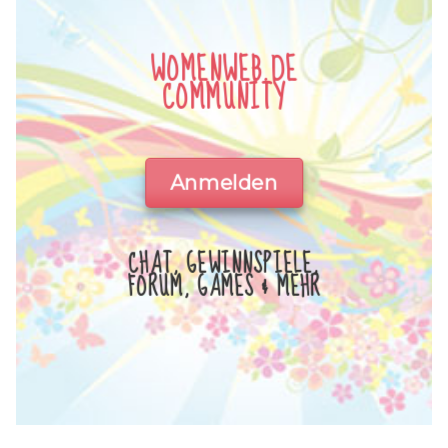
WOMENWEB.DE
COMMUNITY
Anmelden
CHAT, GEWINNSPIELE,
FORUM, GAMES & MEHR