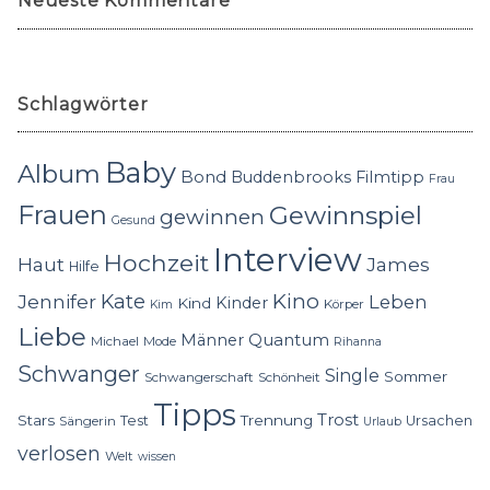
Neueste Kommentare
Schlagwörter
Baby
Album
Bond
Buddenbrooks
Filmtipp
Frau
Frauen
Gewinnspiel
gewinnen
Gesund
Interview
Hochzeit
Haut
James
Hilfe
Kino
Jennifer
Kate
Leben
Kinder
Kind
Körper
Kim
Liebe
Quantum
Männer
Michael
Mode
Rihanna
Schwanger
Single
Sommer
Schwangerschaft
Schönheit
Tipps
Trost
Stars
Trennung
Test
Ursachen
Sängerin
Urlaub
verlosen
Welt
wissen