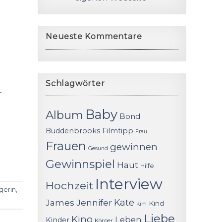
Neueste Kommentare
Schlagwörter
-
Baby
Album
Bond
Buddenbrooks
Filmtipp
Frau
Frauen
gewinnen
Gesund
Gewinnspiel
Haut
Hilfe
Interview
Hochzeit
gerin
,
James
Jennifer
Kate
Kind
Kim
Liebe
Kino
Leben
Kinder
Körper