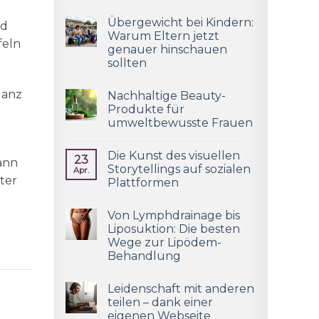
Übergewicht bei Kindern:
nd
Warum Eltern jetzt
feln
genauer hinschauen
sollten
ganz
Nachhaltige Beauty-
Produkte für
umweltbewusste Frauen
Die Kunst des visuellen
23
dann
Storytellings auf sozialen
Apr.
ster
Plattformen
Von Lymphdrainage bis
Liposuktion: Die besten
Wege zur Lipödem-
Behandlung
Leidenschaft mit anderen
teilen – dank einer
eigenen Webseite