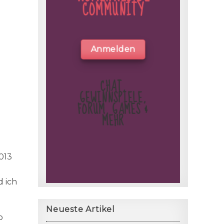
COMMUNITY
Anmelden
CHAT,
GEWINNSPIELE,
FORUM, GAMES &
MEHR
013
d ich
Neueste Artikel
o