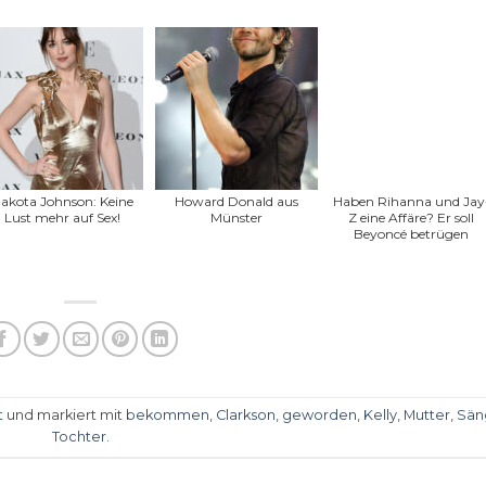
akota Johnson: Keine
Howard Donald aus
Haben Rihanna und Jay
Lust mehr auf Sex!
Münster
Z eine Affäre? Er soll
Beyoncé betrügen
t
und markiert mit
bekommen
,
Clarkson
,
geworden
,
Kelly
,
Mutter
,
Sän
Tochter
.