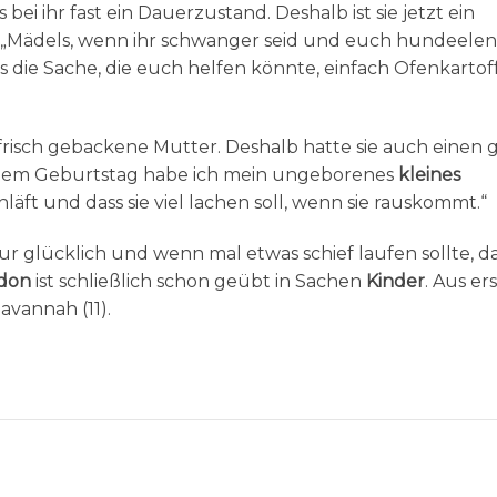
bei ihr fast ein Dauerzustand. Deshalb ist sie jetzt ein
: „Mädels, wenn ihr schwanger seid und euch hundeele
ss die Sache, die euch helfen könnte, einfach Ofenkartof
ie frisch gebackene Mutter. Deshalb hatte sie auch einen 
em Geburtstag habe ich mein ungeborenes
kleines
läft und dass sie viel lachen soll, wenn sie rauskommt.“
 nur glücklich und wenn mal etwas schief laufen sollte, 
don
ist schließlich schon geübt in Sachen
Kinder
. Aus er
avannah (11).