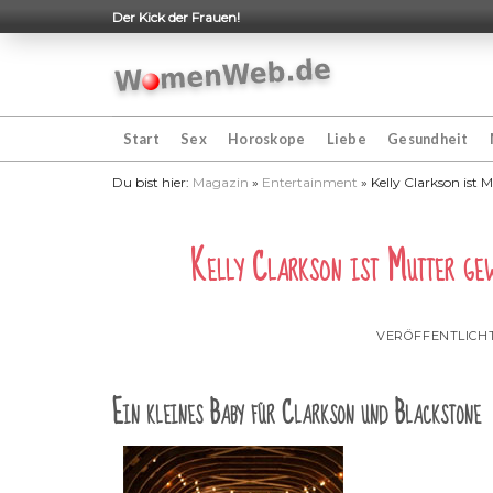
Skip
Der Kick der Frauen!
to
content
Start
Sex
Horoskope
Liebe
Gesundheit
Du bist hier:
Magazin
»
Entertainment
»
Kelly Clarkson ist
Kelly Clarkson ist Mutter ge
VERÖFFENTLICH
Ein kleines Baby für Clarkson und Blackstone