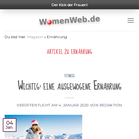
Skip
Der Kick der Frauen!
to
content
Du bist hier:
Magazin
»
Ernährung
ARTIKEL ZU
ERNÄHRUNG
FITNESS
Wichtig: eine ausgewogene Ernährung
VERÖFFENTLICHT AM
4. JANUAR 2020
VON
REDAKTION
04
Jan.