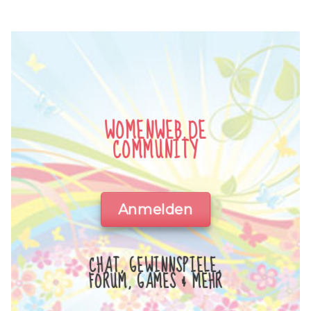
WOMENWEB.DE
COMMUNITY
Anmelden
CHAT, GEWINNSPIELE,
FORUM, GAMES & MEHR