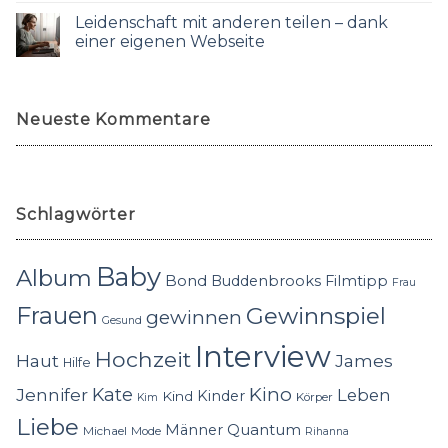
Leidenschaft mit anderen teilen – dank
einer eigenen Webseite
Neueste Kommentare
Schlagwörter
Baby
Album
Bond
Buddenbrooks
Filmtipp
Frau
Frauen
Gewinnspiel
gewinnen
Gesund
Interview
Hochzeit
Haut
James
Hilfe
Kino
Jennifer
Kate
Leben
Kinder
Kind
Körper
Kim
Liebe
Quantum
Männer
Michael
Mode
Rihanna