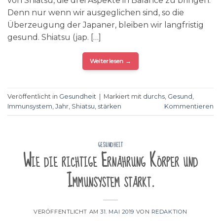
von Shiatsu, die drei Aspekte in Balance zu bringen.
Denn nur wenn wir ausgeglichen sind, so die
Überzeugung der Japaner, bleiben wir langfristig
gesund. Shiatsu (jap. […]
Weiterlesen
→
Veröffentlicht in
Gesundheit
|
Markiert mit
durchs
,
Gesund
,
Immunsystem
,
Jahr
,
Shiatsu
,
stärken
Kommentieren
GESUNDHEIT
Wie die richtige Ernährung Körper und
Immunsystem stärkt.
VERÖFFENTLICHT AM
31. MAI 2019
VON
REDAKTION