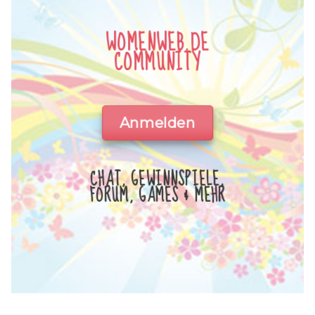
WOMENWEB.DE
COMMUNITY
Anmelden
CHAT, GEWINNSPIELE,
FORUM, GAMES & MEHR