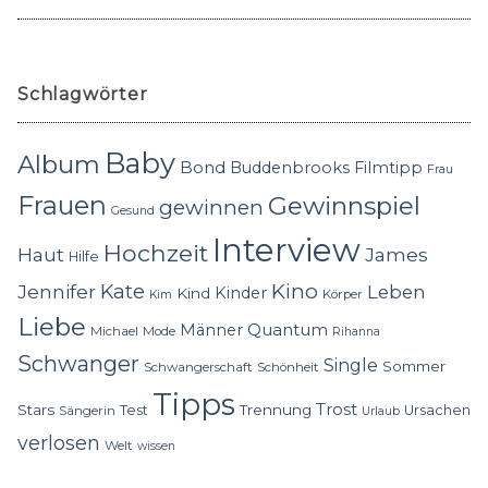
Schlagwörter
Baby
Album
Bond
Buddenbrooks
Filmtipp
Frau
Frauen
Gewinnspiel
gewinnen
Gesund
Interview
Hochzeit
Haut
James
Hilfe
Kino
Jennifer
Kate
Leben
Kinder
Kind
Körper
Kim
Liebe
Quantum
Männer
Michael
Mode
Rihanna
Schwanger
Single
Sommer
Schwangerschaft
Schönheit
Tipps
Trost
Stars
Trennung
Test
Ursachen
Sängerin
Urlaub
verlosen
Welt
wissen