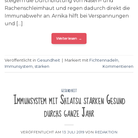
steigern die Durchblutung von Nasen– und
Rachenschleimhaut und regen dadurch direkt die
Immunabwehr an. Arnika hilft bei Verspannungen
und […]
Weiterlesen
→
Veröffentlicht in
Gesundheit
|
Markiert mit
Fichtennadeln
,
Immunsystem
,
stärken
Kommentieren
GESUNDHEIT
Immunsystem mit Shiatsu stärken Gesund
durchs ganze Jahr
VERÖFFENTLICHT AM
13. JULI 2019
VON
REDAKTION