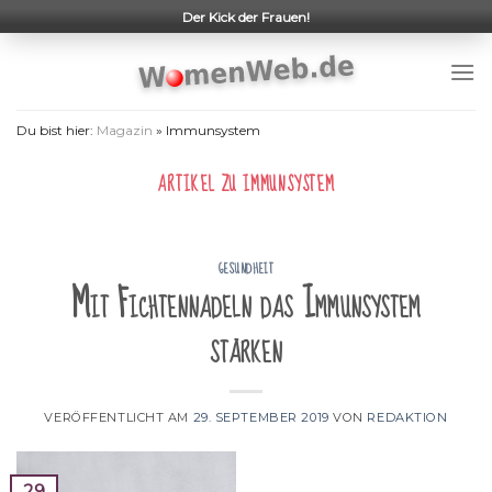
Skip
Der Kick der Frauen!
to
content
Du bist hier:
Magazin
»
Immunsystem
ARTIKEL ZU
IMMUNSYSTEM
GESUNDHEIT
Mit Fichtennadeln das Immunsystem
stärken
VERÖFFENTLICHT AM
29. SEPTEMBER 2019
VON
REDAKTION
29