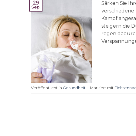
29
Särken Sie Ih
Sep.
verschiedene 
Kampf angesag
steigern die
regen dadurch
Verspannunge
Veröffentlicht in
Gesundheit
|
Markiert mit
Fichtenna