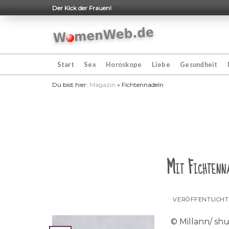
Skip
Der Kick der Frauen!
to
content
Start
Sex
Horoskope
Liebe
Gesundheit
Du bist hier:
Magazin
»
Fichtennadeln
Mit Fichtenn
VERÖFFENTLICH
© Millann/ sh