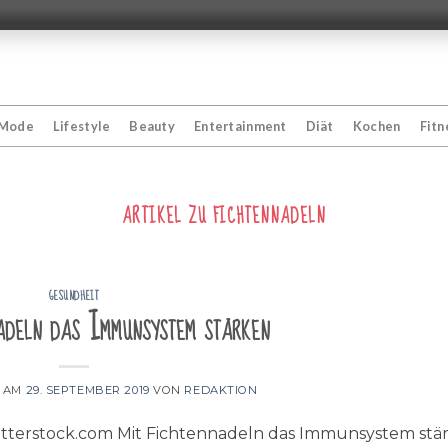
Mode
Lifestyle
Beauty
Entertainment
Diät
Kochen
Fitn
ARTIKEL ZU
FICHTENNADELN
GESUNDHEIT
adeln das Immunsystem stärken
T AM
29. SEPTEMBER 2019
VON
REDAKTION
utterstock.com Mit Fichtennadeln das Immunsystem stä