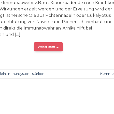
re Immunabwehr z.B. mit Kräuerbäder. Je nach Kraut k
Wirkungen erzielt werden und der Erkältung wird der
t: ätherische Öle aus Fichtennadeln oder Eukalyptus
 Durchblutung von Nasen– und Rachenschleimhaut und
 direkt die Immunabwehr an. Arnika hilft bei
n und […]
Weiterlesen
→
deln
,
Immunsystem
,
stärken
Kommen