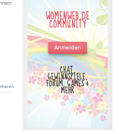
önnen
WOMENWEB.DE
COMMUNITY
Anmelden
CHAT,
GEWINNSPIELE,
FORUM, GAMES &
MEHR
tieren