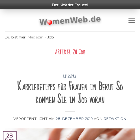
Skip
Der Kick der Frauen!
to
content
Du bist hier:
Magazin
»
Job
ARTIKEL ZU
JOB
LIFESTYLE
Karrieretipps für Frauen im Beruf So
kommen Sie im Job voran
VERÖFFENTLICHT AM
28. DEZEMBER 2019
VON
REDAKTION
28