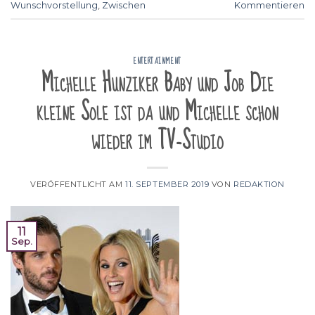
Wunschvorstellung
,
Zwischen
Kommentieren
ENTERTAINMENT
Michelle Hunziker Baby und Job Die
kleine Sole ist da und Michelle schon
wieder im TV-Studio
VERÖFFENTLICHT AM
11. SEPTEMBER 2019
VON
REDAKTION
11
Sep.