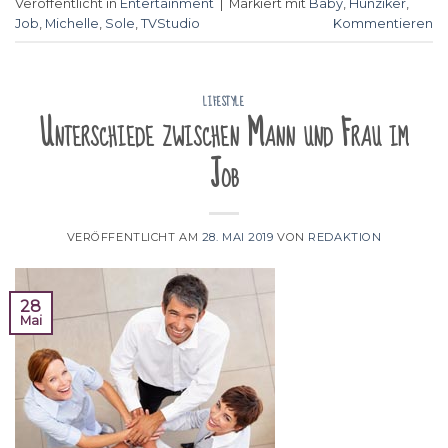
Veröffentlicht in
Entertainment
|
Markiert mit
Baby
,
Hunziker
,
Job
,
Michelle
,
Sole
,
TVStudio
Kommentieren
LIFESTYLE
Unterschiede zwischen Mann und Frau im
Job
VERÖFFENTLICHT AM
28. MAI 2019
VON
REDAKTION
28
Mai