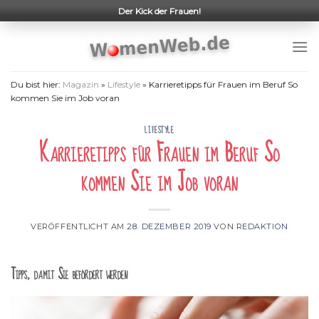
Skip
Der Kick der Frauen!
to
content
Du bist hier:
Magazin
»
Lifestyle
»
Karrieretipps für Frauen im Beruf So
kommen Sie im Job voran
LIFESTYLE
Karrieretipps für Frauen im Beruf So
kommen Sie im Job voran
VERÖFFENTLICHT AM
28. DEZEMBER 2019
VON
REDAKTION
Tipps, damit Sie befördert werden