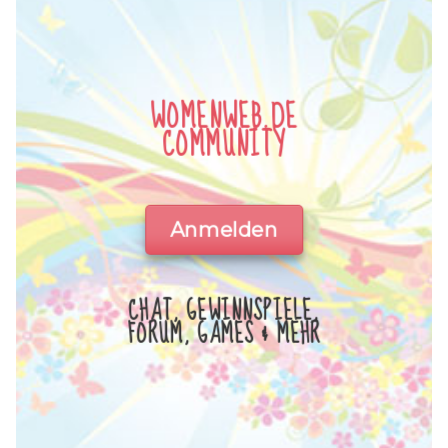
WOMENWEB.DE
COMMUNITY
Anmelden
CHAT, GEWINNSPIELE,
FORUM, GAMES & MEHR