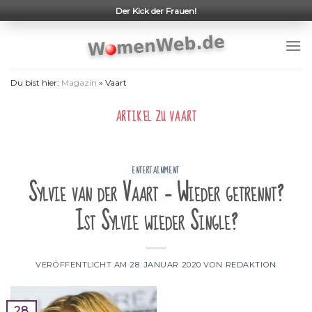
Skip
Der Kick der Frauen!
to
content
Du bist hier:
Magazin
»
Vaart
ARTIKEL ZU
VAART
ENTERTAINMENT
Sylvie van der Vaart – Wieder getrennt?
Ist Sylvie wieder Single?
VERÖFFENTLICHT AM
28. JANUAR 2020
VON
REDAKTION
28