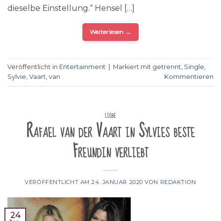
dieselbe Einstellung.“ Hensel […]
Weiterlesen
→
Veröffentlicht in
Entertainment
|
Markiert mit
getrennt
,
Single
,
Sylvie
,
Vaart
,
van
Kommentieren
LIEBE
Rafael van der Vaart in Sylvies beste
Freundin verliebt
VERÖFFENTLICHT AM
24. JANUAR 2020
VON
REDAKTION
24