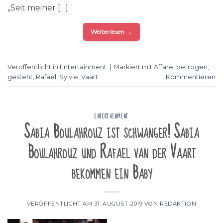
„Seit meiner […]
Weiterlesen
→
Veröffentlicht in
Entertainment
|
Markiert mit
Affäre
,
betrogen
,
gesteht
,
Rafael
,
Sylvie
,
Vaart
Kommentieren
ENTERTAINMENT
Sabia Boulahrouz ist schwanger! Sabia
Boulahrouz und Rafael van der Vaart
bekommen ein Baby
VERÖFFENTLICHT AM
31. AUGUST 2019
VON
REDAKTION