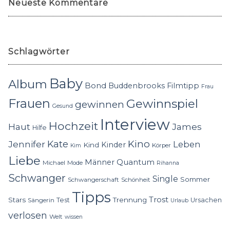
Neueste Kommentare
Schlagwörter
Baby
Album
Bond
Buddenbrooks
Filmtipp
Frau
Frauen
Gewinnspiel
gewinnen
Gesund
Interview
Hochzeit
Haut
James
Hilfe
Kino
Jennifer
Kate
Leben
Kinder
Kind
Körper
Kim
Liebe
Quantum
Männer
Michael
Mode
Rihanna
Schwanger
Single
Sommer
Schwangerschaft
Schönheit
Tipps
Trost
Stars
Trennung
Test
Ursachen
Sängerin
Urlaub
verlosen
Welt
wissen