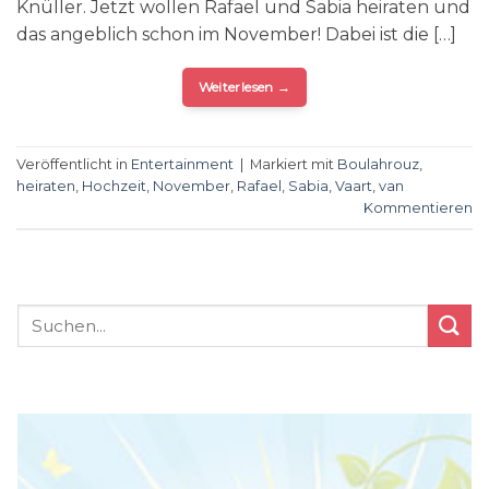
Knüller. Jetzt wollen Rafael und Sabia heiraten und
das angeblich schon im November! Dabei ist die […]
Weiterlesen
→
Veröffentlicht in
Entertainment
|
Markiert mit
Boulahrouz
,
heiraten
,
Hochzeit
,
November
,
Rafael
,
Sabia
,
Vaart
,
van
Kommentieren