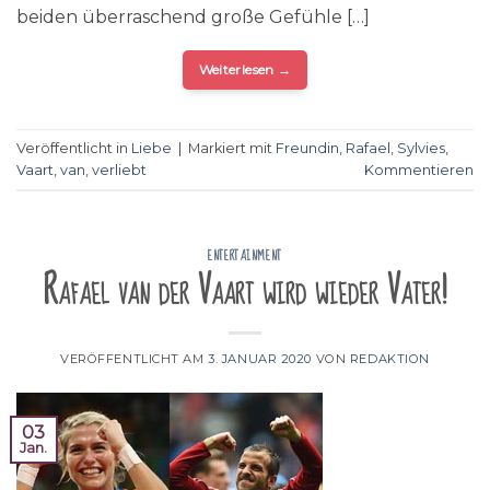
beiden überraschend große Gefühle […]
Weiterlesen
→
Veröffentlicht in
Liebe
|
Markiert mit
Freundin
,
Rafael
,
Sylvies
,
Vaart
,
van
,
verliebt
Kommentieren
ENTERTAINMENT
Rafael van der Vaart wird wieder Vater!
VERÖFFENTLICHT AM
3. JANUAR 2020
VON
REDAKTION
03
Jan.