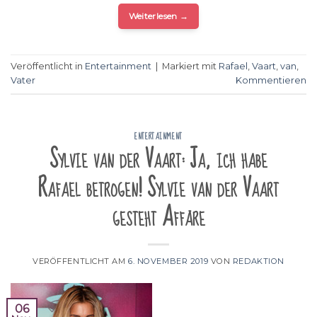
Weiterlesen
→
Veröffentlicht in
Entertainment
|
Markiert mit
Rafael
,
Vaart
,
van
,
Vater
Kommentieren
ENTERTAINMENT
Sylvie van der Vaart: Ja, ich habe
Rafael betrogen! Sylvie van der Vaart
gesteht Affäre
VERÖFFENTLICHT AM
6. NOVEMBER 2019
VON
REDAKTION
06