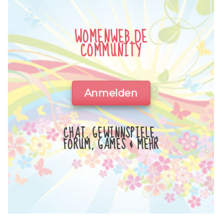
WOMENWEB.DE
COMMUNITY
Anmelden
CHAT, GEWINNSPIELE,
FORUM, GAMES & MEHR