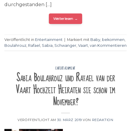
durchgestanden […]
Weiterlesen
→
Veröffentlicht in
Entertainment
|
Markiert mit
Baby
,
bekommen
,
Boulahrouz
,
Rafael
,
Sabia
,
Schwanger
,
Vaart
,
van
Kommentieren
ENTERTAINMENT
Sabia Boulahrouz und Rafael van der
Vaart Hochzeit Heiraten sie schon im
November?
VERÖFFENTLICHT AM
30. MÄRZ 2019
VON
REDAKTION