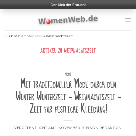
Skip
Der Kick der Frauen!
to
content
Du bist hier:
Magazin
»
Weihnachtszeit
ARTIKEL ZU
WEIHNACHTSZEIT
MODE
Mit traditioneller Mode durch den
Winter Winterzeit – Weihnachtszeit –
Zeit für festliche Kleidung!
VERÖFFENTLICHT AM
1. NOVEMBER 2019
VON
REDAKTION