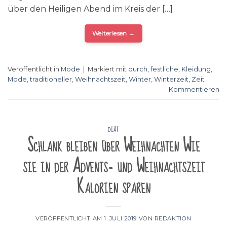
über den Heiligen Abend im Kreis der […]
Weiterlesen
→
Veröffentlicht in
Mode
|
Markiert mit
durch
,
festliche
,
Kleidung
,
Mode
,
traditioneller
,
Weihnachtszeit
,
Winter
,
Winterzeit
,
Zeit
Kommentieren
DIÄT
Schlank bleiben über Weihnachten Wie
sie in der Advents- und Weihnachtszeit
Kalorien sparen
VERÖFFENTLICHT AM
1. JULI 2019
VON
REDAKTION