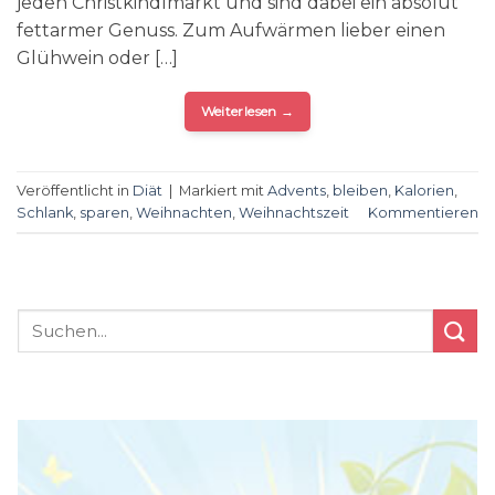
jeden Christkindlmarkt und sind dabei ein absolut
fettarmer Genuss. Zum Aufwärmen lieber einen
Glühwein oder […]
Weiterlesen
→
Veröffentlicht in
Diät
|
Markiert mit
Advents
,
bleiben
,
Kalorien
,
Schlank
,
sparen
,
Weihnachten
,
Weihnachtszeit
Kommentieren