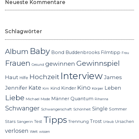
Neueste Kommentare
Schlagwörter
Baby
Album
Bond
Buddenbrooks
Filmtipp
Frau
Frauen
Gewinnspiel
gewinnen
Gesund
Interview
Hochzeit
Haut
James
Hilfe
Kino
Jennifer
Kate
Leben
Kinder
Kind
Körper
Kim
Liebe
Quantum
Männer
Michael
Mode
Rihanna
Schwanger
Single
Sommer
Schwangerschaft
Schönheit
Tipps
Trost
Stars
Trennung
Test
Ursachen
Sängerin
Urlaub
verlosen
Welt
wissen