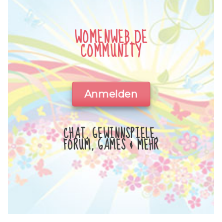
WOMENWEB.DE
COMMUNITY
Anmelden
CHAT, GEWINNSPIELE,
FORUM, GAMES & MEHR