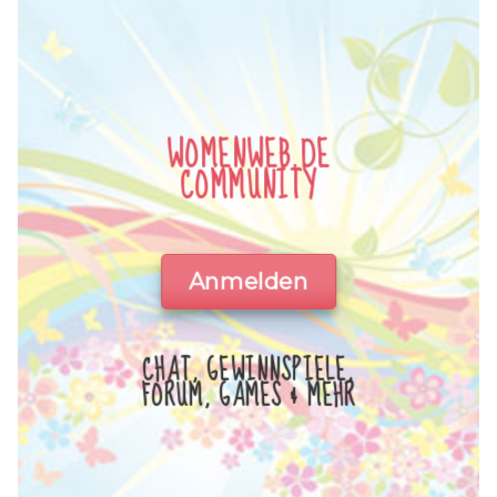
WOMENWEB.DE
COMMUNITY
Anmelden
CHAT, GEWINNSPIELE,
FORUM, GAMES & MEHR