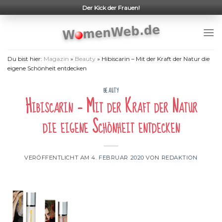
Skip
Der Kick der Frauen!
to
content
Du bist hier:
Magazin
»
Beauty
»
Hibiscarin – Mit der Kraft der Natur die
eigene Schönheit entdecken
BEAUTY
Hibiscarin – Mit der Kraft der Natur
die eigene Schönheit entdecken
VERÖFFENTLICHT AM
4. FEBRUAR 2020
VON
REDAKTION