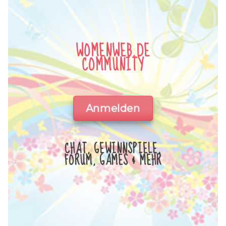
WOMENWEB.DE
COMMUNITY
Anmelden
CHAT, GEWINNSPIELE,
FORUM, GAMES & MEHR