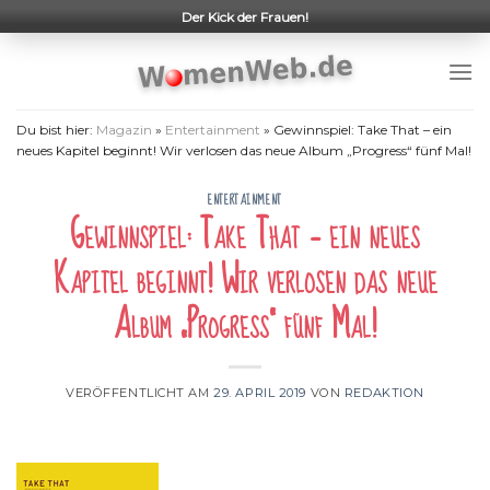
Skip
Der Kick der Frauen!
to
content
Du bist hier:
Magazin
»
Entertainment
»
Gewinnspiel: Take That – ein
neues Kapitel beginnt! Wir verlosen das neue Album „Progress“ fünf Mal!
ENTERTAINMENT
Gewinnspiel: Take That – ein neues
Kapitel beginnt! Wir verlosen das neue
Album „Progress“ fünf Mal!
VERÖFFENTLICHT AM
29. APRIL 2019
VON
REDAKTION