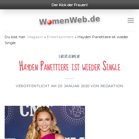
Skip
Der Kick der Frauen!
to
content
Du bist hier:
Magazin
»
Entertainment
»
Hayden Panettiere ist wieder
Single
ENTERTAINMENT
Hayden Panettiere ist wieder Single
VERÖFFENTLICHT AM
20. JANUAR 2020
VON
REDAKTION