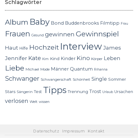
Schlagwörter
Baby
Album
Bond
Buddenbrooks
Filmtipp
Frau
Frauen
Gewinnspiel
gewinnen
Gesund
Interview
Hochzeit
Haut
James
Hilfe
Kino
Jennifer
Kate
Leben
Kinder
Kind
Körper
Kim
Liebe
Quantum
Männer
Michael
Mode
Rihanna
Schwanger
Single
Sommer
Schwangerschaft
Schönheit
Tipps
Trost
Stars
Trennung
Test
Ursachen
Sängerin
Urlaub
verlosen
Welt
wissen
Datenschutz
Impressum
Kontakt