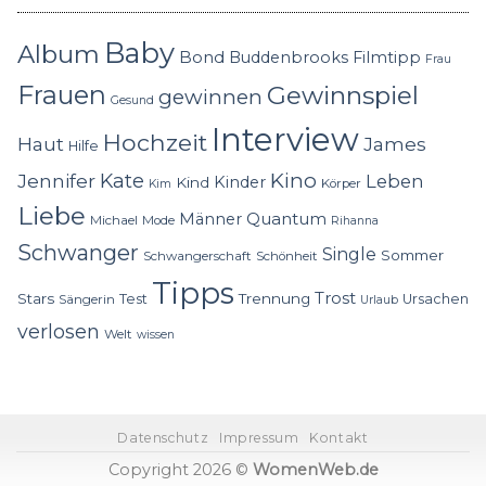
Baby
Album
Bond
Buddenbrooks
Filmtipp
Frau
Frauen
Gewinnspiel
gewinnen
Gesund
Interview
Hochzeit
Haut
James
Hilfe
Kino
Jennifer
Kate
Leben
Kinder
Kind
Körper
Kim
Liebe
Quantum
Männer
Michael
Mode
Rihanna
Schwanger
Single
Sommer
Schwangerschaft
Schönheit
Tipps
Trost
Stars
Trennung
Test
Ursachen
Sängerin
Urlaub
verlosen
Welt
wissen
Datenschutz
Impressum
Kontakt
Copyright 2026 ©
WomenWeb.de