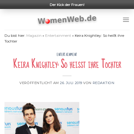
Skip
Der Kick der Frauen!
to
content
Du bist hier:
Magazin
»
Entertainment
»
Keira Knightley: So heißt ihre
Tochter
ENTERTAINMENT
Keira Knightley: So heißt ihre Tochter
VERÖFFENTLICHT AM
26. JULI 2019
VON
REDAKTION