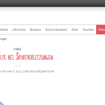
Mode
Lifestyle
Beauty
Entertainment
Diät
Kochen
Fitn
zungen
FITNESS
lfe bei Sportverletzungen
ICHT AM
11. JULI 2019
VON
REDAKTION