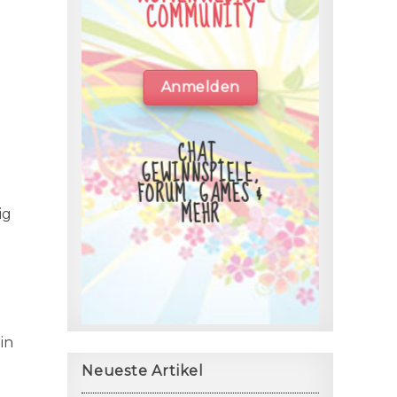
COMMUNITY
Anmelden
CHAT,
GEWINNSPIELE,
FORUM, GAMES &
MEHR
ig
in
Neueste Artikel