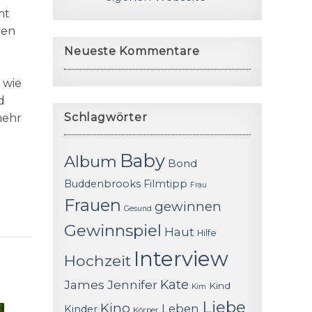
mt
nen
Neueste Kommentare
 wie
d
Schlagwörter
mehr
Baby
Album
Bond
Buddenbrooks
Filmtipp
Frau
Frauen
gewinnen
Gesund
Gewinnspiel
Haut
Hilfe
Interview
Hochzeit
James
Jennifer
Kate
Kind
Kim
Liebe
Kino
Leben
Kinder
Körper