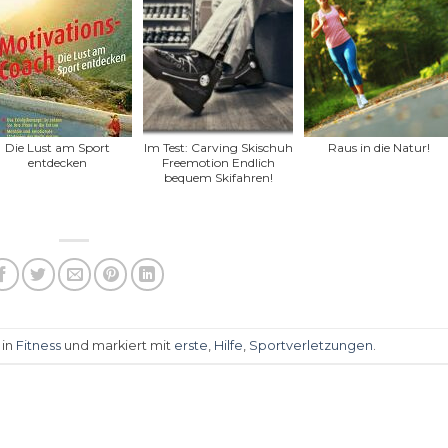
Die Lust am Sport
Im Test: Carving Skischuh
Raus in die Natur!
entdecken
Freemotion Endlich
bequem Skifahren!
 in
Fitness
und markiert mit
erste
,
Hilfe
,
Sportverletzungen
.