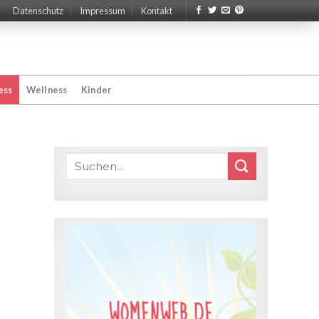
Datenschutz
Impressum
Kontakt
ess
Wellness
Kinder
WOMENWEB.DE