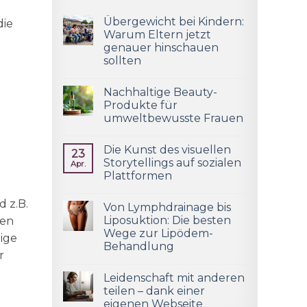
Übergewicht bei Kindern:
die
Warum Eltern jetzt
genauer hinschauen
sollten
Nachhaltige Beauty-
Produkte für
umweltbewusste Frauen
Die Kunst des visuellen
23
Storytellings auf sozialen
Apr.
Plattformen
 z.B.
Von Lymphdrainage bis
Liposuktion: Die besten
gen
Wege zur Lipödem-
ige
Behandlung
r
Leidenschaft mit anderen
teilen – dank einer
eigenen Webseite