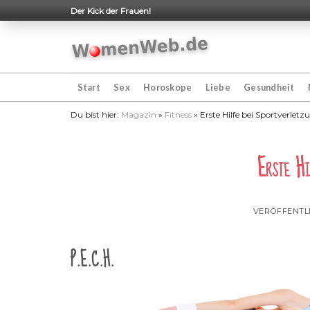
Skip
Der Kick der Frauen!
to
content
Start
Sex
Horoskope
Liebe
Gesundheit
Du bist hier:
Magazin
»
Fitness
»
Erste Hilfe bei Sportverlet
Erste Hi
VERÖFFENTL
P.E.C.H.