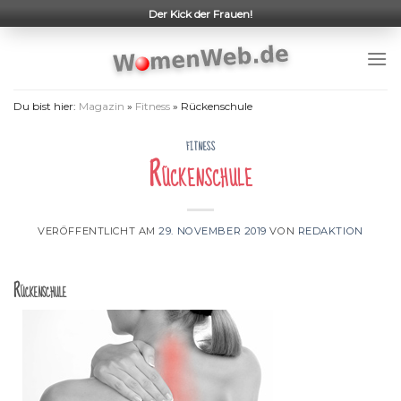
Skip
Der Kick der Frauen!
to
content
Du bist hier:
Magazin
»
Fitness
»
Rückenschule
FITNESS
Rückenschule
VERÖFFENTLICHT AM
29. NOVEMBER 2019
VON
REDAKTION
Rückenschule