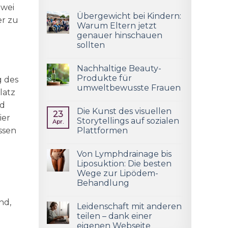
zwei
Übergewicht bei Kindern:
er zu
Warum Eltern jetzt
genauer hinschauen
sollten
Nachhaltige Beauty-
Produkte für
g des
umweltbewusste Frauen
latz
nd
Die Kunst des visuellen
23
ier
Storytellings auf sozialen
Apr.
ssen
Plattformen
Von Lymphdrainage bis
Liposuktion: Die besten
Wege zur Lipödem-
Behandlung
nd,
Leidenschaft mit anderen
teilen – dank einer
eigenen Webseite