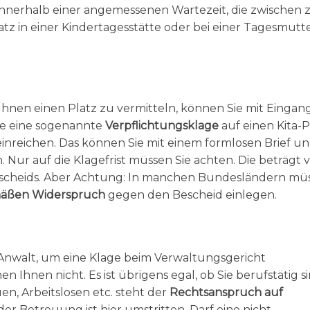
 innerhalb einer angemessenen Wartezeit, die zwischen 
tz in einer Kindertagesstätte oder bei einer Tagesmutt
Ihnen einen Platz zu vermitteln, können Sie mit Eingan
e eine sogenannte
Verpflichtungsklage
auf einen Kita-P
inreichen. Das können Sie mit einem formlosen Brief u
 Nur auf die Klagefrist müssen Sie achten. Die beträgt v
cheids. Aber Achtung: In manchen Bundesländern mü
mäßen Widerspruch
gegen den Bescheid einlegen.
 Anwalt, um eine Klage beim Verwaltungsgericht
en Ihnen nicht. Es ist übrigens egal, ob Sie berufstätig si
n, Arbeitslosen etc. steht der
Rechtsanspruch auf
er Betreuung ist hier umstritten. Darf eine nicht