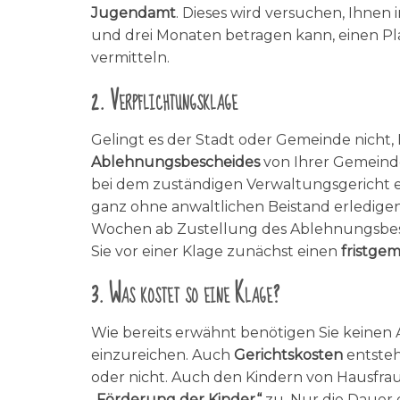
Jugendamt
. Dieses wird versuchen, Ihnen
und drei Monaten betragen kann, einen Pla
vermitteln.
2. Verpflichtungsklage
Gelingt es der Stadt oder Gemeinde nicht, 
Ablehnungsbescheides
von Ihrer Gemeind
bei dem zuständigen Verwaltungsgericht e
ganz ohne anwaltlichen Beistand erledigen.
Wochen ab Zustellung des Ablehnungsbes
Sie vor einer Klage zunächst einen
fristge
3. Was kostet so eine Klage?
Wie bereits erwähnt benötigen Sie keinen
einzureichen. Auch
Gerichtskosten
entsteh
oder nicht. Auch den Kindern von Hausfraue
„Förderung der Kinder“
zu. Nur die Dauer d