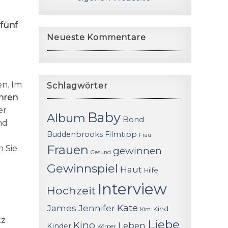
 fünf
Neueste Kommentare
en. Im
Schlagwörter
ahren
er
Baby
Album
Bond
nd
Buddenbrooks
Filmtipp
Frau
Frauen
n Sie
gewinnen
Gesund
Gewinnspiel
Haut
Hilfe
Interview
Hochzeit
James
Jennifer
Kate
Kind
Kim
tz
Liebe
Kino
Leben
Kinder
Körper