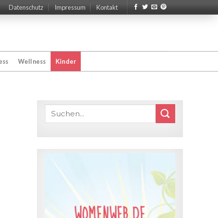
Datenschutz
Impressum
Kontakt
ess
Wellness
Kinder
WOMENWEB.DE