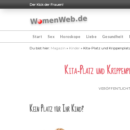
Skip
Der Kick der Frauen!
to
content
Start
Sex
Horoskope
Liebe
Gesundheit
Du bist hier:
Magazin
»
Kinder
»
Kita-Platz und Krippenplat
Kita-Platz und Krippenp
VERÖFFENTLICH
Kein Platz für Ihr Kind?