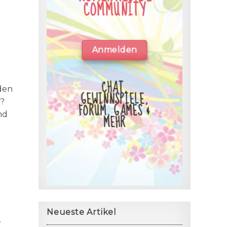
COMMUNITY
Anmelden
CHAT,
den
GEWINNSPIELE,
?
FORUM, GAMES &
nd
MEHR
Neueste Artikel
e