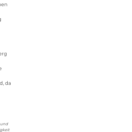
ben
g
erg
e
d, da
r und
gkeit