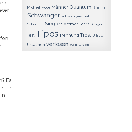
und
Quantum
Männer
Michael
Mode
Rihanna
eter
Schwanger
Schwangerschaft
Single
Sommer
Stars
Schönheit
Sängerin
Tipps
Trost
Trennung
Test
Urlaub
rfen
verlosen
Ursachen
Welt
r
wissen
n? Es
 gehen
 In