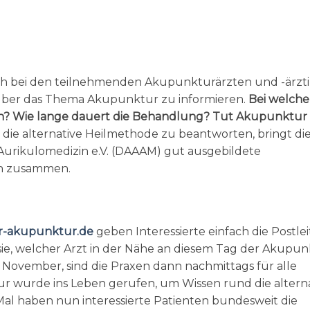
 sich bei den teilnehmenden Akupunkturärzten und -ärz
über das Thema Akupunktur zu informieren.
Bei welch
ich? Wie lange dauert die Behandlung? Tut Akupunktur
die alternative Heilmethode zu beantworten, bringt di
rikulomedizin e.V. (DAAAM) gut ausgebildete
en zusammen.
r-akupunktur.de
geben Interessierte einfach die Postlei
sie, welcher Arzt in der Nähe an diesem Tag der Akupu
. November, sind die Praxen dann nachmittags für alle
r wurde ins Leben gerufen, um Wissen rund die altern
al haben nun interessierte Patienten bundesweit die