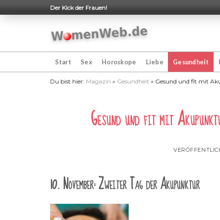
Skip
Der Kick der Frauen!
to
content
Start
Sex
Horoskope
Liebe
Gesundheit
Du bist hier:
Magazin
»
Gesundheit
»
Gesund und fit mit Ak
Gesund und fit mit Akupunktu
VERÖFFENTLI
10. November: Zweiter Tag der Akupunktur