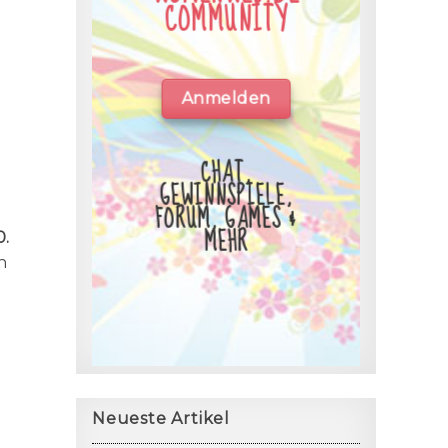
COMMUNITY
Anmelden
CHAT,
GEWINNSPIELE,
FORUM, GAMES &
MEHR
0.
n
Neueste Artikel