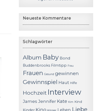
Neueste Kommentare
Schlagwörter
Baby
Album
Bond
Buddenbrooks
Filmtipp
Frau
Frauen
gewinnen
Gesund
Gewinnspiel
Haut
Hilfe
Interview
Hochzeit
e
James
Jennifer
Kate
Kind
Kim
Liebe
Kino
Leben
Kinder
Körper