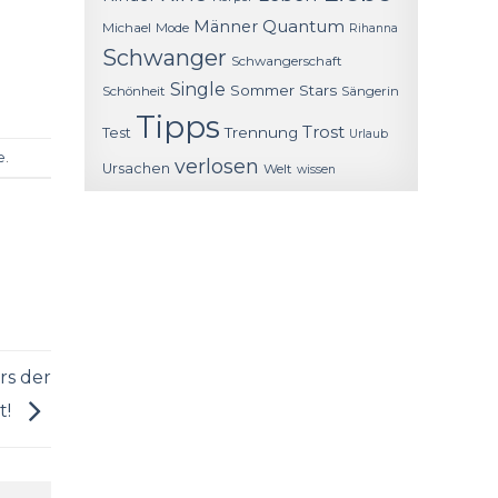
Quantum
Männer
Michael
Mode
Rihanna
Schwanger
Schwangerschaft
Single
Sommer
Stars
Schönheit
Sängerin
Tipps
Trost
Trennung
Test
Urlaub
e
.
verlosen
Ursachen
Welt
wissen
rs der
t!