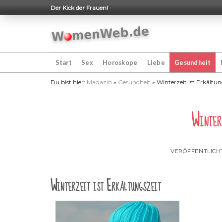
Skip
Der Kick der Frauen!
to
content
Start
Sex
Horoskope
Liebe
Gesundheit
Du bist hier:
Magazin
»
Gesundheit
»
Winterzeit ist Erkältun
Winter
VERÖFFENTLICH
Winterzeit ist Erkältungszeit