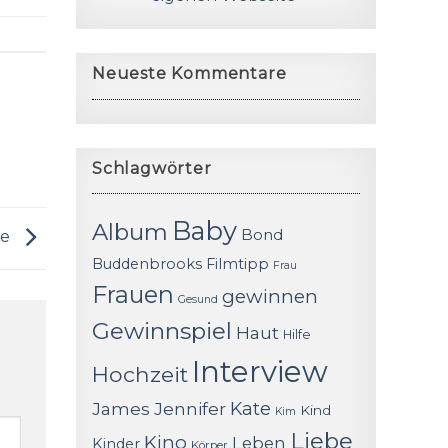
Neueste Kommentare
Schlagwörter
Baby
Album
Bond
ie
Buddenbrooks
Filmtipp
Frau
Frauen
gewinnen
Gesund
Gewinnspiel
Haut
Hilfe
Interview
Hochzeit
James
Jennifer
Kate
Kind
Kim
Liebe
Kino
Leben
Kinder
Körper