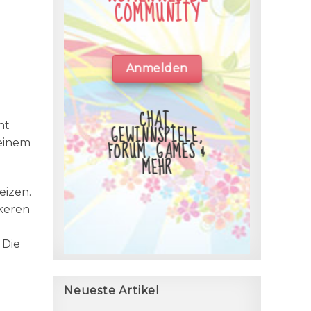
COMMUNITY
Anmelden
CHAT,
ht
GEWINNSPIELE,
 einem
FORUM, GAMES &
MEHR
eizen.
ckeren
 Die
Neueste Artikel