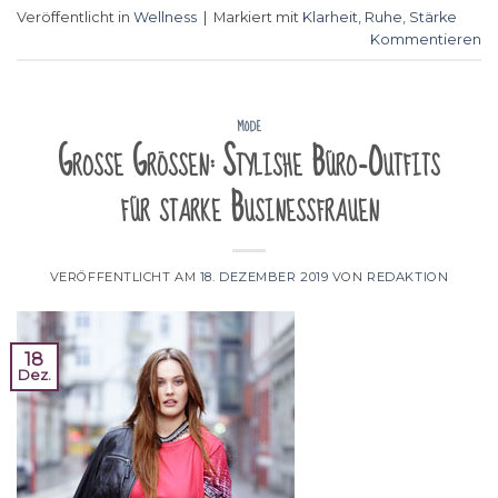
Veröffentlicht in
Wellness
|
Markiert mit
Klarheit
,
Ruhe
,
Stärke
Kommentieren
MODE
Große Größen: Stylishe Büro-Outfits
für starke Businessfrauen
VERÖFFENTLICHT AM
18. DEZEMBER 2019
VON
REDAKTION
18
Dez.