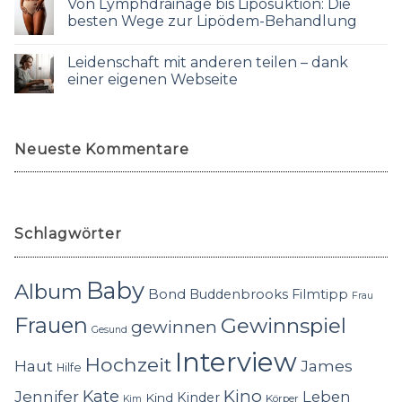
Von Lymphdrainage bis Liposuktion: Die
besten Wege zur Lipödem-Behandlung
Leidenschaft mit anderen teilen – dank
einer eigenen Webseite
Neueste Kommentare
Schlagwörter
Baby
Album
Bond
Buddenbrooks
Filmtipp
Frau
Frauen
Gewinnspiel
gewinnen
Gesund
Interview
Hochzeit
Haut
James
Hilfe
Kino
Jennifer
Kate
Leben
Kinder
Kind
Körper
Kim