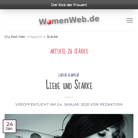
Skip
Der Kick der Frauen!
to
content
Du bist hier:
Magazin
»
Stärke
ARTIKEL ZU
STÄRKE
ENTERTAINMENT
Liebe und Stärke
VERÖFFENTLICHT AM
24. JANUAR 2020
VON
REDAKTION
24
Jan.