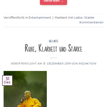
Weiterlesen
→
Veröffentlicht in
Entertainment
|
Markiert mit
Liebe
,
Stärke
Kommentieren
WELLNESS
Ruhe, Klarheit und Stärke
VERÖFFENTLICHT AM
31. DEZEMBER 2019
VON
REDAKTION
31
Dez.