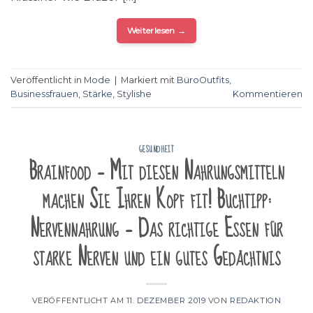
Weiterlesen
→
Veröffentlicht in
Mode
|
Markiert mit
BüroOutfits
,
Businessfrauen
,
Stärke
,
Stylishe
Kommentieren
GESUNDHEIT
Brainfood – Mit diesen Nahrungsmitteln
machen Sie Ihren Kopf fit! Buchtipp:
Nervennahrung – Das richtige Essen für
starke Nerven und ein gutes Gedächtnis
VERÖFFENTLICHT AM
11. DEZEMBER 2019
VON
REDAKTION