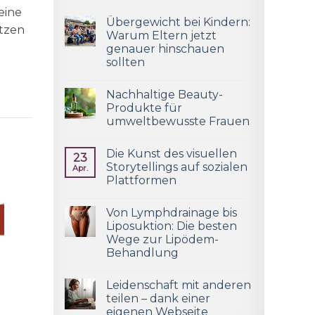
eine
Übergewicht bei Kindern:
atzen
Warum Eltern jetzt
genauer hinschauen
sollten
Nachhaltige Beauty-
Produkte für
umweltbewusste Frauen
Die Kunst des visuellen
23
Storytellings auf sozialen
Apr.
Plattformen
Von Lymphdrainage bis
Liposuktion: Die besten
Wege zur Lipödem-
Behandlung
Leidenschaft mit anderen
teilen – dank einer
eigenen Webseite