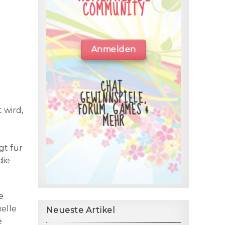
COMMUNITY
Anmelden
CHAT,
GEWINNSPIELE,
FORUM, GAMES &
 wird,
MEHR
gt für
die
e
elle
Neueste Artikel
e