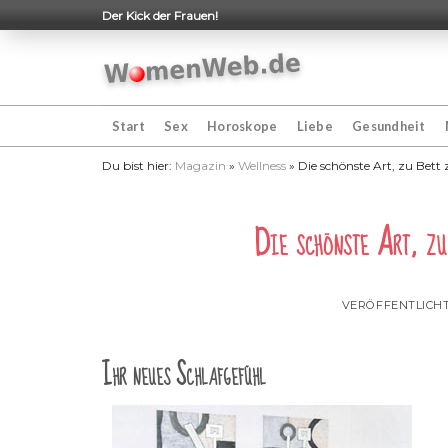
Skip
Der Kick der Frauen!
to
content
Start
Sex
Horoskope
Liebe
Gesundheit
Du bist hier:
Magazin
»
Wellness
»
Die schönste Art, zu Bett 
Die schönste Art, zu 
VERÖFFENTLICH
Ihr neues Schlafgefühl