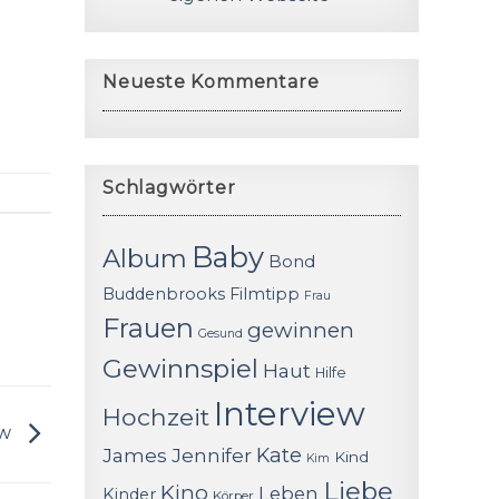
Neueste Kommentare
Schlagwörter
Baby
Album
Bond
Buddenbrooks
Filmtipp
Frau
Frauen
gewinnen
Gesund
Gewinnspiel
Haut
Hilfe
Interview
Hochzeit
ew
James
Jennifer
Kate
Kind
Kim
Liebe
Kino
Leben
Kinder
Körper