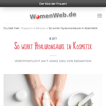
Skip
Der Kick der Frauen!
to
content
Du bist hier:
Magazin
»
Beauty
»
So wirkt Hyaluronsäure in Kosmetik
BEAUTY
So wirkt Hyaluronsäure in Kosmetik
VERÖFFENTLICHT AM
7. MÄRZ 2022
VON
REDAKTION