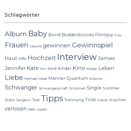
Schlagwörter
Baby
Album
Bond
Buddenbrooks
Filmtipp
Frau
Frauen
Gewinnspiel
gewinnen
Gesund
Interview
Hochzeit
Haut
James
Hilfe
Kino
Jennifer
Kate
Leben
Kinder
Kind
Körper
Kim
Liebe
Quantum
Männer
Michael
Mode
Rihanna
Schwanger
Single
Sommer
Schwangerschaft
Schönheit
Tipps
Trost
Stars
Trennung
Test
Ursachen
Sängerin
Urlaub
verlosen
Welt
wissen