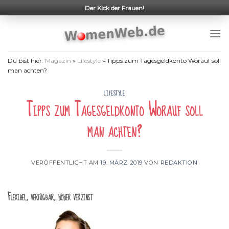
Skip
Der Kick der Frauen!
to
content
Du bist hier:
Magazin
»
Lifestyle
»
Tipps zum Tagesgeldkonto Worauf soll
man achten?
LIFESTYLE
Tipps zum Tagesgeldkonto Worauf soll
man achten?
VERÖFFENTLICHT AM
19. MÄRZ 2019
VON
REDAKTION
Flexibel, verfügbar, höher verzinst