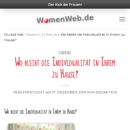
Skip
Der Kick der Frauen!
to
content
Du bist hier:
Magazin
»
Lifestyle
»
Wo bleibt die Individualität in Ihrem zu
Hause?
LIFESTYLE
Wo bleibt die Individualität in Ihrem
zu Hause?
VERÖFFENTLICHT AM
17. DEZEMBER 2019
VON
REDAKTION
Wo bleibt die Individualität in Ihrem zu Hause?