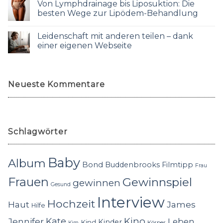
Von Lymphdrainage bis Liposuktion: Die
besten Wege zur Lipödem-Behandlung
Leidenschaft mit anderen teilen – dank
einer eigenen Webseite
Neueste Kommentare
Schlagwörter
Baby
Album
Bond
Buddenbrooks
Filmtipp
Frau
Frauen
Gewinnspiel
gewinnen
Gesund
Interview
Hochzeit
Haut
James
Hilfe
Kino
Jennifer
Kate
Leben
Kinder
Kind
Körper
Kim