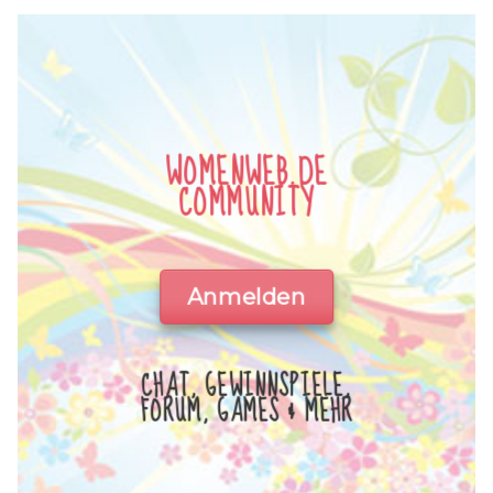
WOMENWEB.DE
COMMUNITY
Anmelden
CHAT, GEWINNSPIELE,
FORUM, GAMES & MEHR