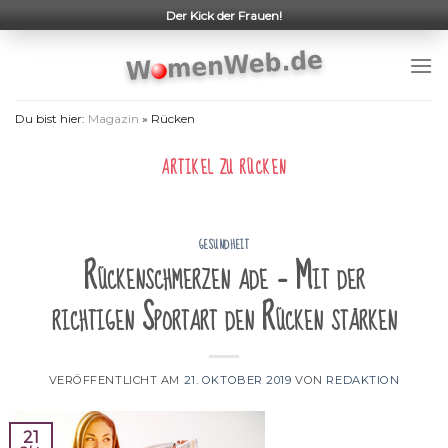
Skip
Der Kick der Frauen!
to
content
Du bist hier:
Magazin
»
Rücken
ARTIKEL ZU
RÜCKEN
GESUNDHEIT
Rückenschmerzen ade – Mit der
richtigen Sportart den Rücken stärken
VERÖFFENTLICHT AM
21. OKTOBER 2019
VON
REDAKTION
21